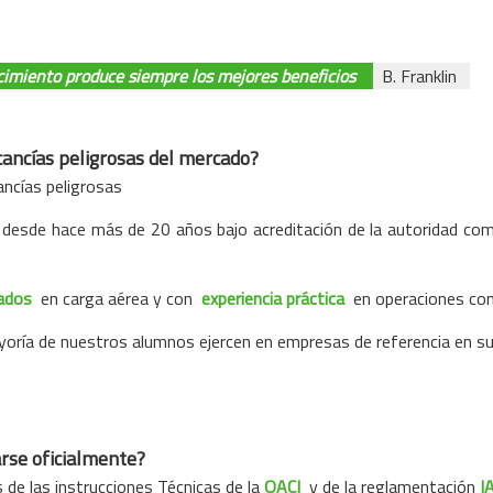
cimiento produce siempre los mejores beneficios
B. Franklin
cancías peligrosas del mercado?
ncías peligrosas
n desde hace más de 20 años bajo acreditación de la autoridad com
zados
en carga aérea y con
experiencia práctica
en operaciones con 
yoría de nuestros alumnos ejercen en empresas de referencia en s
arse oficialmente?
 de las instrucciones Técnicas de la
OACI
y de la reglamentación
I