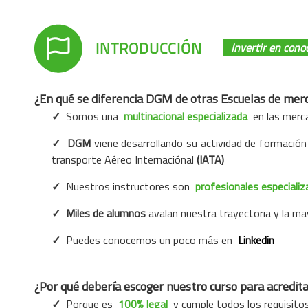
Invertir en cono
¿En qué se diferencia DGM de otras Escuelas de mer
✓
Somos una
multinacional especializada
en las merca
✓
DGM
viene desarrollando su actividad de formació
transporte Aéreo Internaciónal
(IATA)
✓
Nuestros instructores son
profesionales especiali
✓
Miles de alumnos
avalan nuestra trayectoria y la ma
✓
Puedes conocernos un poco más en
Linkedin
¿Por qué debería escoger nuestro curso para acredit
✓
Porque es
100% legal
y cumple todos los requisitos