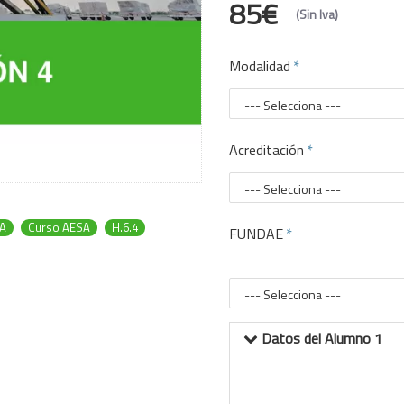
85€
(Sin Iva)
Modalidad
Acreditación
TA
Curso AESA
H.6.4
FUNDAE
Datos del Alumno 1