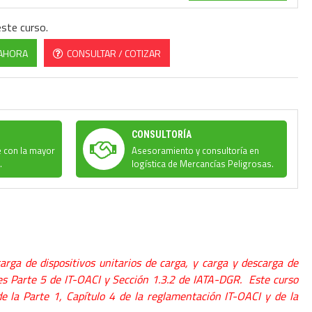
este curso.
AHORA
CONSULTAR / COTIZAR
CONSULTORÍA
e con la mayor
Asesoramiento y consultoría en
.
logística de Mercancías Peligrosas.
ga de dispositivos unitarios de carga, y carga y descarga de
es Parte 5 de IT-OACI y S
ección 1.3.2 de IATA-DGR.
Este curso
e la Parte 1, C
apítulo 4 de la reglamentación IT-OACI y de la