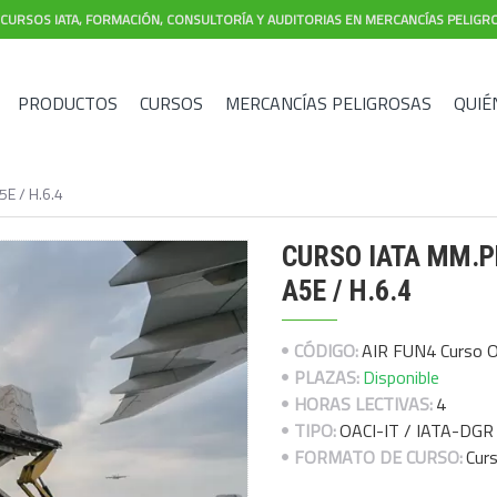
CURSOS IATA, FORMACIÓN, CONSULTORÍA Y AUDITORIAS EN MERCANCÍAS PELIGR
PRODUCTOS
CURSOS
MERCANCÍAS PELIGROSAS
QUIÉ
5E / H.6.4
CURSO IATA MM.PP.
A5E / H.6.4
CÓDIGO:
AIR FUN4 Curso On
PLAZAS:
Disponible
HORAS LECTIVAS:
4
TIPO:
OACI-IT / IATA-DGR
FORMATO DE CURSO:
Curs