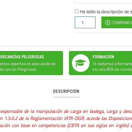
He leído la descripción de 
COMPRAR 
ERCANCÍAS PELIGROSAS
FORMACIÓN
omos expertos en adecuación de
Te invitamos a formart
ercancías Peligrosas.
escuela IATA del mundo
DESCRIPCIÓN
ponsable de la manipulación de carga en bodega, carga y descar
ión 1.5.0.2 de la Reglamentación IATA-DGR
, acorde las Disposicion
ación con base en competencias (CBTA en sus siglas en inglés) d