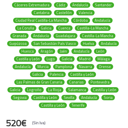
Cáceres Extremadura
Cádiz
Andalucía
Santander
Cantabria
Castellón
Valencia
Ciudad Real Castilla-La Mancha
Córdoba
Andalucía
La Coruña
Galicia
Cuenca
Castilla-La Mancha
Granada
Andalucía
Guadalajara
Castilla-La Mancha
Guipúzcoa
San Sebastián País Vasco
Huelva
Andalucía
Huesca
Aragón
Jaén
Andalucía
León
Castilla y León
Lugo
Galicia
Madrid
Málaga
Andalucía
Murcia
Pamplona
Navarra
Orense
Galicia
Palencia
Castilla y León
Las Palmas de Gran Canaria
Canarias
Pontevedra
Galicia
Logroño
La Rioja
Salamanca
Castilla y León
Segovia
Castilla y León
Sevilla
Andalucía
Soria
Castilla y León
Tenerife
520€
(Sin Iva)