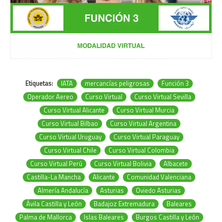
Etiquetas:
IATA
mercancías peligrosas
Función 3
Operador Aereo
Curso Virtual
Curso Virtual Sevilla
Curso Virtual Alicante
Curso Virtual Murcia
Curso Virtual Bilbao
Curso Virtual Argentina
Curso Virtual Uruguay
Curso Virtual Paraguay
Curso Virtual Chile
Curso Virtual Colombia
Curso Virtual Perú
Curso Virtual Bolivia
Albacete
Castilla-La Mancha
Alicante
Comunidad Valenciana
Almería Andalucía
Asturias
Oviedo Asturias
Ávila Castilla y León
Badajoz Extremadura
Baleares
Palma de Mallorca
Islas Baleares
Burgos Castilla y León