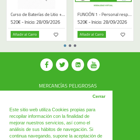
Curso de Baterías de Litio + Sodio UN3090 / UN3091 / UN3480 / UN3481 / UN3551 / UN3552
FUNCIÓN 1 - Personal responsable de preparar los envíos de mercancías peligrosas
520€ - Inicio: 28/09/2026
520€ - Inicio: 28/09/2026
Añadir al Carro
Añadir al Carro
MERCANCÍAS PELIGROSAS
AVSEC
Cerrar
PRODUCTOS
Este sitio web utiliza Cookies propias para
recopilar información con la finalidad de
CURSOS
mejorar nuestros servicios, así como el
análisis de sus hábitos de navegación. Si
NOTICIAS
continua navegando, supone la aceptación de