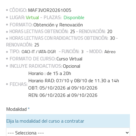
CÓDIGO:
MAF3VOR20261005
LUGAR:
Virtual
- PLAZAS:
Disponible
FORMATO:
Obtención y Renovación
HORAS LECTIVAS OBTENCIÓN:
25
- RENOVACIÓN:
20
HORAS LECTIVAS CON RADIOACTIVOS OBTENCIÓN:
30
-
RENOVACIÓN:
25
TIPO:
- FUNCIÓN:
- MODO:
OACI-IT / IATA-DGR
3
Aéreo
FORMATO DE CURSO:
Curso Virtual
INCLUYE RADIOACTIVOS:
Opcional
Horario : de 15 a 20h
Horario RAD: 07/10 y 08/10 de 11.30 a 14h
FECHAS:
OBT: 05/10/2026 al 09/10/2026
REN: 06/10/2026 al 09/10/2026
Modalidad
Elija la modalidad del curso a contratar