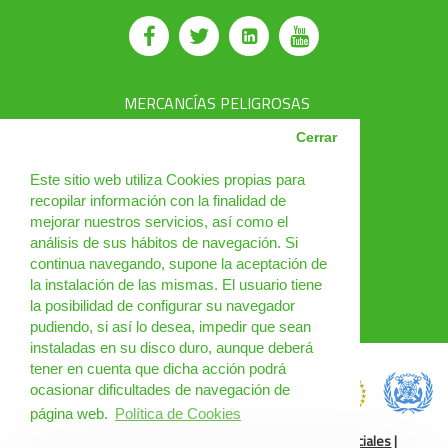
MERCANCÍAS PELIGROSAS
AVSEC
Cerrar
PRODUCTOS
Este sitio web utiliza Cookies propias para
recopilar información con la finalidad de
CURSOS
mejorar nuestros servicios, así como el
análisis de sus hábitos de navegación. Si
NOTICIAS
continua navegando, supone la aceptación de
¿QUIÉNES SOMOS?
la instalación de las mismas. El usuario tiene
la posibilidad de configurar su navegador
CONTACTO
pudiendo, si así lo desea, impedir que sean
instaladas en su disco duro, aunque deberá
tener en cuenta que dicha acción podrá
ocasionar dificultades de navegación de
página web.
Política de Cookies
Política de Cookies
|
Condiciones de uso
|
Redes Sociales
|