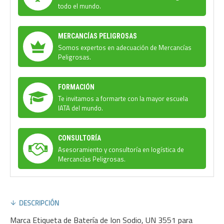
todo el mundo.
MERCANCÍAS PELIGROSAS
Somos expertos en adecuación de Mercancías
Peligrosas.
FORMACIÓN
Te invitamos a formarte con la mayor escuela
IATA del mundo.
CONSULTORÍA
Asesoramiento y consultoría en logística de
Mercancías Peligrosas.
DESCRIPCIÓN
Marca Etiqueta de Batería de Ion Sodio, UN 3551 para