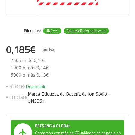
Etiquetas:
UN3551
EtiquetaBateriadesodio
0,185€
(Sin Iva)
250 o más 0,19€
1000 o más 0,14€
5000 o más 0,13€
STOCK:
Disponible
Marca Etiqueta de Batería de Ion Sodio -
CÓDIGO:
UN3551
PRESENCIA GLOBAL
Contamos con más de 60 unidades de negocio en