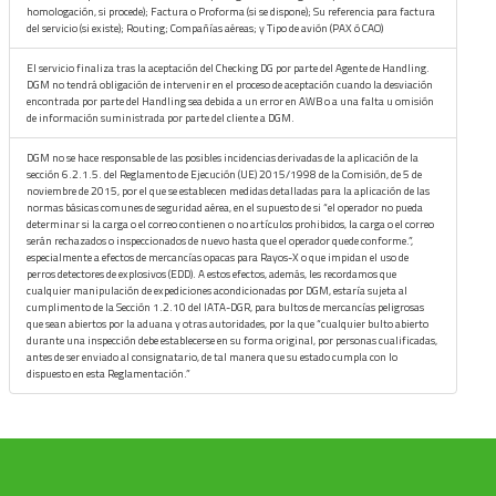
homologación, si procede); Factura o Proforma (si se dispone); Su referencia para factura
del servicio (si existe); Routing; Compañías aéreas; y Tipo de avión (PAX ó CAO)
El servicio finaliza tras la aceptación del Checking DG por parte del Agente de Handling.
DGM no tendrá obligación de intervenir en el proceso de aceptación cuando la desviación
encontrada por parte del Handling sea debida a un error en AWB o a una falta u omisión
de información suministrada por parte del cliente a DGM.
DGM no se hace responsable de las posibles incidencias derivadas de la aplicación de la
sección 6.2.1.5. del Reglamento de Ejecución (UE) 2015/1998 de la Comisión, de 5 de
noviembre de 2015, por el que se establecen medidas detalladas para la aplicación de las
normas básicas comunes de seguridad aérea, en el supuesto de si “el operador no pueda
determinar si la carga o el correo contienen o no artículos prohibidos, la carga o el correo
serán rechazados o inspeccionados de nuevo hasta que el operador quede conforme.”,
especialmente a efectos de mercancías opacas para Rayos-X o que impidan el uso de
perros detectores de explosivos (EDD). A estos efectos, además, les recordamos que
cualquier manipulación de expediciones acondicionadas por DGM, estaría sujeta al
cumplimento de la Sección 1.2.10 del IATA-DGR, para bultos de mercancías peligrosas
que sean abiertos por la aduana y otras autoridades, por la que “cualquier bulto abierto
durante una inspección debe establecerse en su forma original, por personas cualificadas,
antes de ser enviado al consignatario, de tal manera que su estado cumpla con lo
dispuesto en esta Reglamentación.”