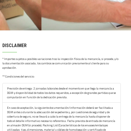
DISCLAIMER
* Importes sujetos a posibles variaciones tras la inspección física de la mercancía, si procede, y/o
la documentación asociada; los cambios se comunicarán previamente al cliente para su
aprobación.
** Condiciones del servicio:
Previsión de entrega: 2 jornadas laborales desde el momento en que llega la mercancía a
DGM y disponibilidad de todos los datos requeridos, a excepción de grandes partidas que se
computarán en función de la dedicación prevista.
En caso de aceptación, la siguiente documentación/información deberá ser facilitada a
DGM antes o durante la adecuación del expediente y, por cuestiones de seguridad y de
cobertura de seguro, no se llevará a cabo la entrega de la mercancía hasta disponer de
todo el detalle informativo necesario referente a: Fecha prevista de entrada de mercancía
en almacén DGM (si procede); Packing List (Características de los envases/embalajes
utilizadas: tipo, dimensiones, material y código de homologación y certificado de