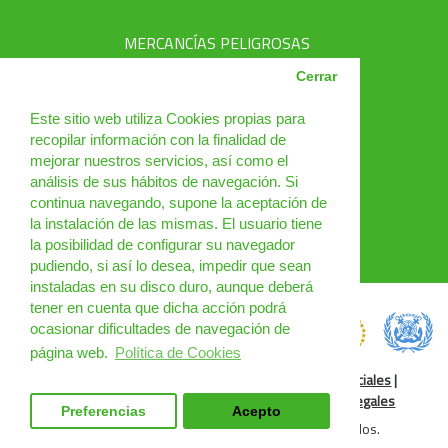
MERCANCÍAS PELIGROSAS
AVSEC
Cerrar
PRODUCTOS
Este sitio web utiliza Cookies propias para
recopilar información con la finalidad de
CURSOS
mejorar nuestros servicios, así como el
análisis de sus hábitos de navegación. Si
NOTICIAS
continua navegando, supone la aceptación de
¿QUIÉNES SOMOS?
la instalación de las mismas. El usuario tiene
la posibilidad de configurar su navegador
CONTACTO
pudiendo, si así lo desea, impedir que sean
instaladas en su disco duro, aunque deberá
tener en cuenta que dicha acción podrá
ocasionar dificultades de navegación de
página web.
Política de Cookies
Política de Cookies
|
Condiciones de uso
|
Redes Sociales
|
Condiciones Generales
|
Cursos Online
|
Cláusulas legales
Preferencias
Acepto
DGM Spain 2025 © Todos los derechos reservados.