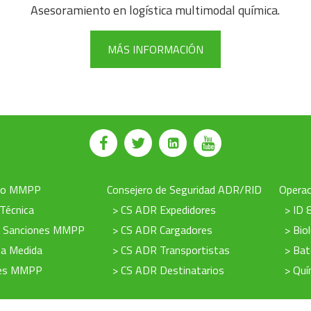
Asesoramiento en logística multimodal química.
MÁS INFORMACIÓN
to MMPP
Consejero de Seguridad ADR/RID
Operac
 Técnica
> CS ADR Expedidores
> ID 
e Sanciones MMPP
> CS ADR Cargadores
> Bio
 a Medida
> CS ADR Transportistas
> Bat
nes MMPP
> CS ADR Destinatarios
> Quí