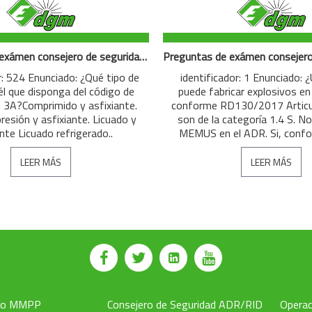
Preguntas de exámen consejero de seguridad modo Clase 2: Gases
r: 524 Enunciado: ¿Qué tipo de
identificador: 1 Enunciado:
l que disponga del código de
puede fabricar explosivos en
ón 3A?Comprimido y asfixiante.
conforme RD130/2017 Articul
resión y asfixiante. Licuado y
son de la categoría 1.4 S. No
ante Licuado refrigerado..
MEMUS en el ADR. Si, conf
LEER MÁS
LEER MÁS
to MMPP
Consejero de Seguridad ADR/RID
Operac