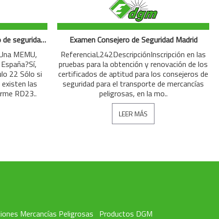
Preguntas de exámen consejero de seguridad modo Clase 1: Materias y objetos explosivos
Examen Consejero de Seguridad Madrid
 ¿Una MEMU,
ReferenciaL242DescripciónInscripción en las
 España?Sí,
pruebas para la obtención y renovación de los
o 22 Sólo si
certificados de aptitud para los consejeros de
 existen las
seguridad para el transporte de mercancías
orme RD23..
peligrosas, en la mo..
LEER MÁS
iones Mercancías Peligrosas
Productos DGM