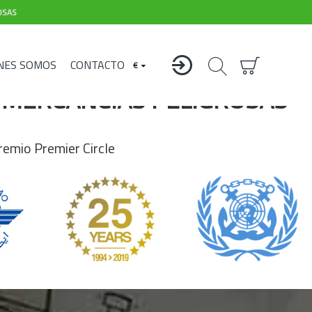
.
logística de Mercancías Peligrosas.
OSAS
NES SOMOS
CONTACTO
€
N MERCANCÍAS PELIGROSAS
remio Premier Circle