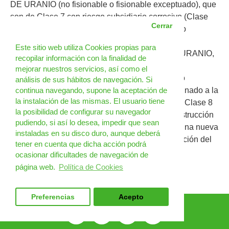
DE URANIO (no fisionable o fisionable exceptuado), que
son de Clase 7 con riesgo subsidiario corrosivo (Clase
Cerrar
8), incorporan un nuevo riesgo subsidiario tóxico
(División 6.1).
Este sitio web utiliza Cookies propias para
- La entrada UN3507 HEXAFLUORURO DE URANIO,
recopilar información con la finalidad de
MATERIALES RADIACTIVOS, BULTOS
mejorar nuestros servicios, así como el
EXCEPTUADOS (menos de 0,1 kg por bulto, no
análisis de sus hábitos de navegación. Si
fisionable o fisionable exceptuado), ha sido asignado a la
continua navegando, supone la aceptación de
la instalación de las mismas. El usuario tiene
División 6.1 con riesgo subsidiario de Clase 7 y Clase 8
la posibilidad de configurar su navegador
(Instrucción de embalaje IE P603). A nivel de Instrucción
pudiendo, si así lo desea, impedir que sean
de Embalaje, desaparece la IE P805 y se crea una nueva
instaladas en su disco duro, aunque deberá
IE P603, para ser coherente con esta reclasificación del
tener en cuenta que dicha acción podrá
UN3507.
ocasionar dificultades de navegación de
página web.
Política de Cookies
Preferencias
Acepto