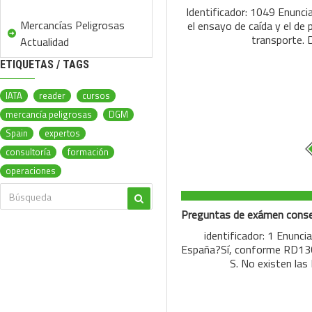
Identificador: 1049 Enuncia
Mercancías Peligrosas
el ensayo de caída y el de
transporte. 
Actualidad
ETIQUETAS / TAGS
IATA
reader
cursos
mercancía peligrosas
DGM
Spain
expertos
consultoría
formación
operaciones
identificador: 1 Enunc
España?Sí, conforme RD130/
S. No existen la