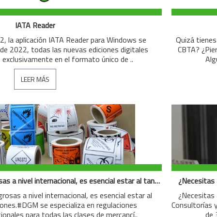
IATA Reader
22, la aplicación IATA Reader para Windows se
Quizá tienes
io de 2022, todas las nuevas ediciones digitales
CBTA? ¿Pier
 exclusivamente en el formato único de ..
Alg
LEER MÁS
Envío de mercancías peligrosas a nivel internacional, es esencial estar al tanto de las regulaciones.
¿Necesitas 
rosas a nivel internacional, es esencial estar al
¿Necesitas 
ciones.#DGM se especializa en regulaciones
Consultorías 
cionales para todas las clases de mercancí..
de 