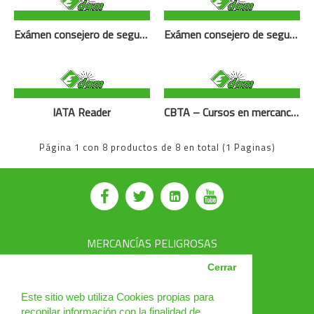
Exámen consejero de seguridad Catalunya
Exámen consejero de seguridad Catalunya Copy
IATA Reader
CBTA – Cursos en mercancías peligrosas
Página 1 con 8 productos de 8 en total (1 Paginas)
MERCANCÍAS PELIGROSAS
AVSEC
Cerrar
PRODUCTOS
Este sitio web utiliza Cookies propias para
recopilar información con la finalidad de