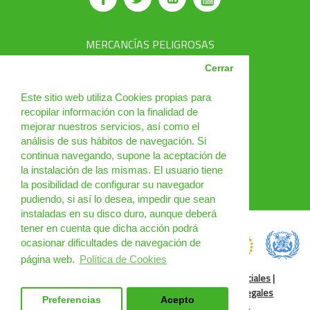
MERCANCÍAS PELIGROSAS
AVSEC
Cerrar
PRODUCTOS
Este sitio web utiliza Cookies propias para
recopilar información con la finalidad de
CURSOS
mejorar nuestros servicios, así como el
análisis de sus hábitos de navegación. Si
NOTICIAS
continua navegando, supone la aceptación de
¿QUIÉNES SOMOS?
la instalación de las mismas. El usuario tiene
la posibilidad de configurar su navegador
CONTACTO
pudiendo, si así lo desea, impedir que sean
instaladas en su disco duro, aunque deberá
tener en cuenta que dicha acción podrá
ocasionar dificultades de navegación de
página web.
Política de Cookies
Política de Cookies
|
Condiciones de uso
|
Redes Sociales
|
Condiciones Generales
|
Cursos Online
|
Cláusulas legales
Preferencias
Acepto