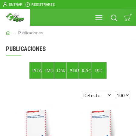
ENTRAR
REGISTRARSE
Publicaciones
PUBLICACIONES
IATA
IMO
ONU
ADR
ICAO
RID