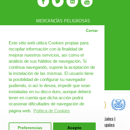
MERCANCÍAS PELIGROSAS
AVSEC
Cerrar
PRODUCTOS
Este sitio web utiliza Cookies propias para
recopilar información con la finalidad de
CURSOS
mejorar nuestros servicios, así como el
análisis de sus hábitos de navegación. Si
NOTICIAS
continua navegando, supone la aceptación de
¿QUIÉNES SOMOS?
la instalación de las mismas. El usuario tiene
la posibilidad de configurar su navegador
CONTACTO
pudiendo, si así lo desea, impedir que sean
instaladas en su disco duro, aunque deberá
tener en cuenta que dicha acción podrá
ocasionar dificultades de navegación de
página web.
Política de Cookies
Política de Cookies
|
Condiciones de uso
|
Redes Sociales
|
Condiciones Generales
|
Cursos Online
|
Cláusulas legales
Preferencias
Acepto