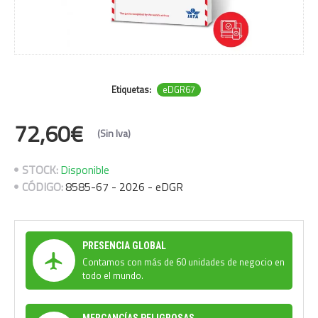
Etiquetas:
eDGR67
72,60€
(Sin Iva)
STOCK:
Disponible
CÓDIGO:
8585-67 - 2026 - eDGR
PRESENCIA GLOBAL
Contamos con más de 60 unidades de negocio en
todo el mundo.
MERCANCÍAS PELIGROSAS