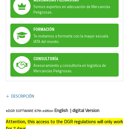
Somos expertos en adecuación de Mercancías
Peligrosas.
FORMACIÓN
Te invitamos a formarte con la mayor escuela
IATA del mundo.
CONSULTORÍA
Asesoramiento y consultoría en logística de
Mercancías Peligrosas.
DESCRIPCIÓN
English | digital Version
eDGR SOFTWARE 67th edition
Attention, this access to the DGR regulations will only work
for 7 days