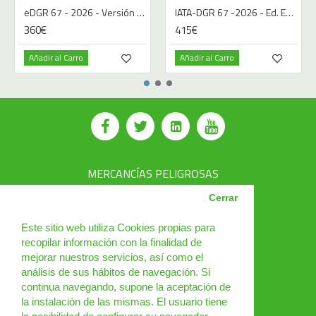
eDGR 67 - 2026 - Versión Digital - Español
IATA-DGR 67 -2026 - Ed. Español | Libro
360€
415€
Añadir al Carro
Añadir al Carro
MERCANCÍAS PELIGROSAS
AVSEC
Cerrar
PRODUCTOS
Este sitio web utiliza Cookies propias para
recopilar información con la finalidad de
CURSOS
mejorar nuestros servicios, así como el
análisis de sus hábitos de navegación. Si
NOTICIAS
continua navegando, supone la aceptación de
¿QUIÉNES SOMOS?
la instalación de las mismas. El usuario tiene