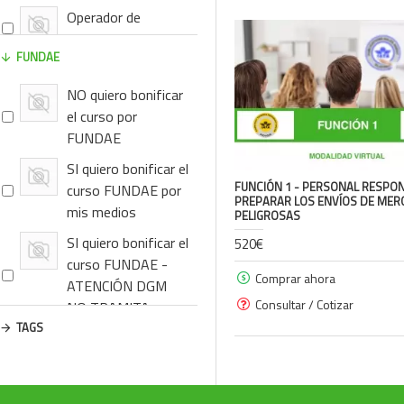
Operador de
Handling
FUNDAE
Operadores Aéreos
NO quiero bonificar
Equipos y
el curso por
maquinaria c/
FUNDAE
MMPP
SI quiero bonificar el
FUNCIÓN 1 - PERSONAL RESPO
curso FUNDAE por
ID8000
PREPARAR LOS ENVÍOS DE MER
mis medios
PELIGROSAS
SI quiero bonificar el
520€
Material Biológico
curso FUNDAE -
Comprar ahora
Químicos,
ATENCIÓN DGM
Consultar / Cotizar
sustancias y
NO TRAMITA
mezclas
TAGS
Otros