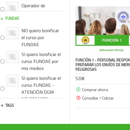
Operador de
Handling
FUNDAE
Operadores Aéreos
NO quiero bonificar
Equipos y
el curso por
maquinaria c/
FUNDAE
MMPP
SI quiero bonificar el
FUNCIÓN 1 - PERSONAL RESPO
curso FUNDAE por
ID8000
PREPARAR LOS ENVÍOS DE MER
mis medios
PELIGROSAS
SI quiero bonificar el
520€
Material Biológico
curso FUNDAE -
Comprar ahora
Químicos,
ATENCIÓN DGM
Consultar / Cotizar
sustancias y
NO TRAMITA
mezclas
TAGS
Otros