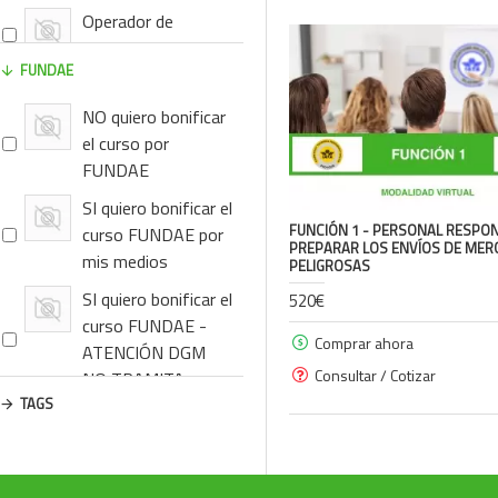
Operador de
Handling
FUNDAE
Operadores Aéreos
NO quiero bonificar
Equipos y
el curso por
maquinaria c/
FUNDAE
MMPP
SI quiero bonificar el
FUNCIÓN 1 - PERSONAL RESPO
curso FUNDAE por
ID8000
PREPARAR LOS ENVÍOS DE MER
mis medios
PELIGROSAS
SI quiero bonificar el
520€
Material Biológico
curso FUNDAE -
Comprar ahora
Químicos,
ATENCIÓN DGM
Consultar / Cotizar
sustancias y
NO TRAMITA
mezclas
TAGS
Otros