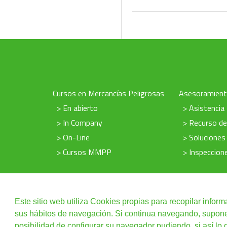
Cursos en Mercancías Peligrosas
Asesoramien
> En abierto
> Asistencia
> In Company
> Recurso d
> On-Line
> Soluciones
> Cursos MMPP
> Inspeccio
Este sitio web utiliza Cookies propias para recopilar inform
sus hábitos de navegación. Si continua navegando, supone l
Política de Cookies
|
posibilidad de configurar su navegador pudiendo, si así lo