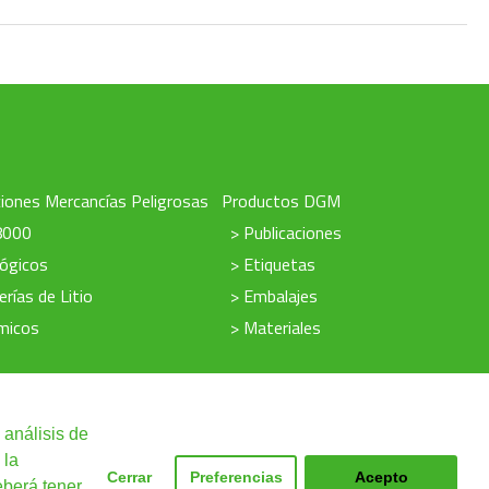
iones Mercancías Peligrosas
Productos DGM
8000
> Publicaciones
lógicos
> Etiquetas
erías de Litio
> Embalajes
micos
> Materiales
 análisis de
 la
Cerrar
Preferencias
Acepto
ne
|
Cláusulas legales
eberá tener