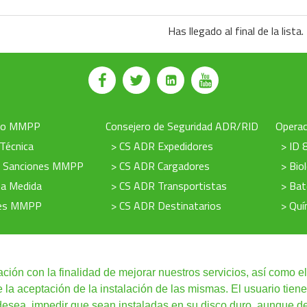
Has llegado al final de la lista.
to MMPP
Consejero de Seguridad ADR/RID
Operac
 Técnica
> CS ADR Expedidores
> ID 
e Sanciones MMPP
> CS ADR Cargadores
> Bio
 a Medida
> CS ADR Transportistas
> Bat
nes MMPP
> CS ADR Destinatarios
> Quí
ación con la finalidad de mejorar nuestros servicios, así como el
a aceptación de la instalación de las mismas. El usuario tiene
Condiciones de uso
|
Redes Sociales
|
Condiciones Generales
|
Cursos Onli
 desea, impedir que sean instaladas en su disco duro, aunque d