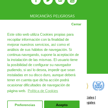
MERCANCÍAS PELIGROSAS
AVSEC
Cerrar
PRODUCTOS
Este sitio web utiliza Cookies propias para
recopilar información con la finalidad de
CURSOS
mejorar nuestros servicios, así como el
análisis de sus hábitos de navegación. Si
NOTICIAS
continua navegando, supone la aceptación de
¿QUIÉNES SOMOS?
la instalación de las mismas. El usuario tiene
la posibilidad de configurar su navegador
CONTACTO
pudiendo, si así lo desea, impedir que sean
instaladas en su disco duro, aunque deberá
tener en cuenta que dicha acción podrá
ocasionar dificultades de navegación de
página web.
Política de Cookies
Política de Cookies
|
Condiciones de uso
|
Redes Sociales
|
Condiciones Generales
|
Cursos Online
|
Cláusulas legales
Preferencias
Acepto