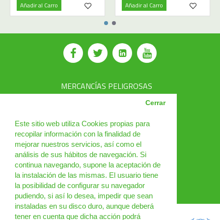
Añadir al Carro
Añadir al Carro
MERCANCÍAS PELIGROSAS
AVSEC
Cerrar
PRODUCTOS
Este sitio web utiliza Cookies propias para
recopilar información con la finalidad de
CURSOS
mejorar nuestros servicios, así como el
análisis de sus hábitos de navegación. Si
NOTICIAS
continua navegando, supone la aceptación de
¿QUIÉNES SOMOS?
la instalación de las mismas. El usuario tiene
la posibilidad de configurar su navegador
CONTACTO
pudiendo, si así lo desea, impedir que sean
instaladas en su disco duro, aunque deberá
tener en cuenta que dicha acción podrá