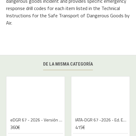
dangerous goods incident and provides specific emergency
response drill codes for each item listed in the Technical
Instructions for the Safe Transport of Dangerous Goods by
Air.
DE LA MISMA CATEGORÍA
eDGR 67 - 2026 - Versión Digital - Español
IATA-DGR 67 -2026 - Ed. Español | Libro
360€
415€