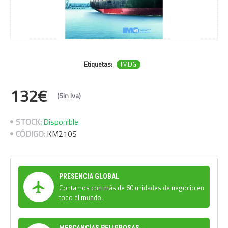
Etiquetas:
IMDG
132€
(Sin Iva)
STOCK:
Disponible
CÓDIGO:
KM210S
PRESENCIA GLOBAL
Contamos con más de 60 unidades de negocio en
todo el mundo.
MERCANCÍAS PELIGROSAS