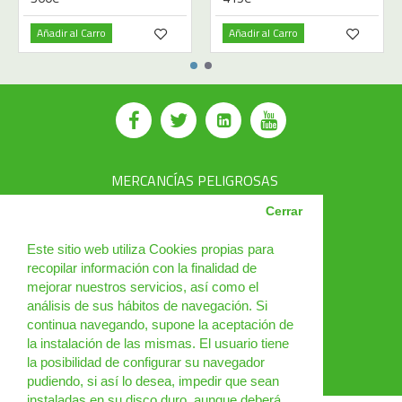
Añadir al Carro
Añadir al Carro
MERCANCÍAS PELIGROSAS
AVSEC
Cerrar
PRODUCTOS
Este sitio web utiliza Cookies propias para
recopilar información con la finalidad de
CURSOS
mejorar nuestros servicios, así como el
análisis de sus hábitos de navegación. Si
NOTICIAS
continua navegando, supone la aceptación de
¿QUIÉNES SOMOS?
la instalación de las mismas. El usuario tiene
la posibilidad de configurar su navegador
CONTACTO
pudiendo, si así lo desea, impedir que sean
instaladas en su disco duro, aunque deberá