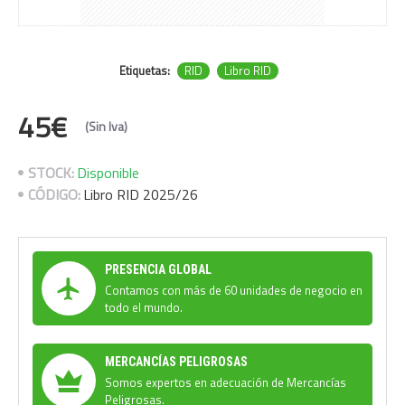
Etiquetas:
RID
Libro RID
45€
(Sin Iva)
STOCK:
Disponible
CÓDIGO:
Libro RID 2025/26
PRESENCIA GLOBAL
Contamos con más de 60 unidades de negocio en
todo el mundo.
MERCANCÍAS PELIGROSAS
Somos expertos en adecuación de Mercancías
Peligrosas.