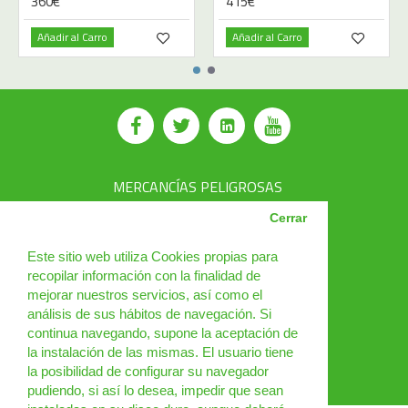
360€
415€
Añadir al Carro
Añadir al Carro
MERCANCÍAS PELIGROSAS
AVSEC
Cerrar
PRODUCTOS
Este sitio web utiliza Cookies propias para
recopilar información con la finalidad de
CURSOS
mejorar nuestros servicios, así como el
análisis de sus hábitos de navegación. Si
NOTICIAS
continua navegando, supone la aceptación de
¿QUIÉNES SOMOS?
la instalación de las mismas. El usuario tiene
la posibilidad de configurar su navegador
CONTACTO
pudiendo, si así lo desea, impedir que sean