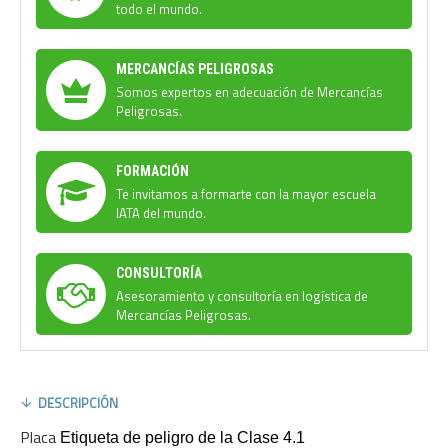
todo el mundo.
MERCANCÍAS PELIGROSAS
Somos expertos en adecuación de Mercancías
Peligrosas.
FORMACIÓN
Te invitamos a formarte con la mayor escuela
IATA del mundo.
CONSULTORÍA
Asesoramiento y consultoría en logística de
Mercancías Peligrosas.
DESCRIPCIÓN
Placa
Etiqueta de peligro de la Clase 4.1