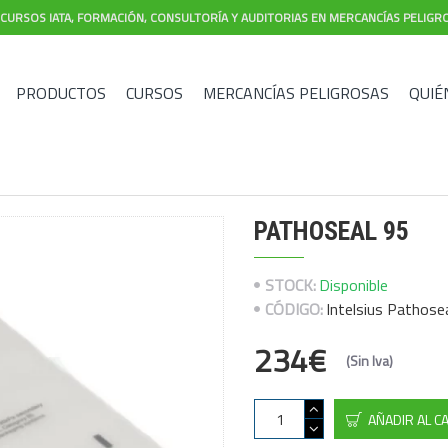
CURSOS IATA, FORMACIÓN, CONSULTORÍA Y AUDITORIAS EN MERCANCÍAS PELIGR
PRODUCTOS
CURSOS
MERCANCÍAS PELIGROSAS
QUIÉ
PATHOSEAL 95
STOCK:
Disponible
CÓDIGO:
Intelsius Pathose
234€
(Sin Iva)
AÑADIR AL C