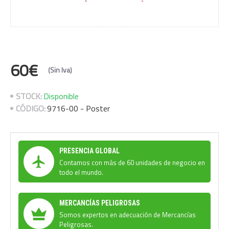
60€
(Sin Iva)
STOCK:
Disponible
CÓDIGO:
9716-00 - Poster
PRESENCIA GLOBAL
Contamos con más de 60 unidades de negocio en
todo el mundo.
MERCANCÍAS PELIGROSAS
Somos expertos en adecuación de Mercancías
Peligrosas.