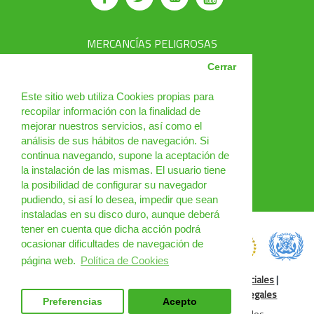
MERCANCÍAS PELIGROSAS
AVSEC
Cerrar
PRODUCTOS
Este sitio web utiliza Cookies propias para
recopilar información con la finalidad de
CURSOS
mejorar nuestros servicios, así como el
análisis de sus hábitos de navegación. Si
NOTICIAS
continua navegando, supone la aceptación de
¿QUIÉNES SOMOS?
la instalación de las mismas. El usuario tiene
la posibilidad de configurar su navegador
CONTACTO
pudiendo, si así lo desea, impedir que sean
instaladas en su disco duro, aunque deberá
tener en cuenta que dicha acción podrá
ocasionar dificultades de navegación de
página web.
Política de Cookies
Política de Cookies
|
Condiciones de uso
|
Redes Sociales
|
Condiciones Generales
|
Cursos Online
|
Cláusulas legales
Preferencias
Acepto
DGM Spain 2025 © Todos los derechos reservados.