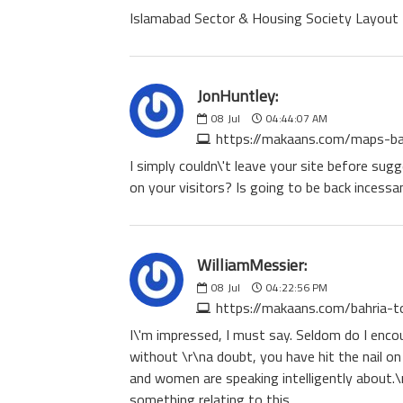
Islamabad Sector & Housing Society Layout
JonHuntley:
08
Jul
04:44:07 AM
https://makaans.com/maps-ba
I simply couldn\'t leave your site before sug
on your visitors? Is going to be back incessa
WilliamMessier:
08
Jul
04:22:56 PM
https://makaans.com/bahria-t
I\'m impressed, I must say. Seldom do I encou
without \r\na doubt, you have hit the nail 
and women are speaking intelligently about.\
something relating to this.