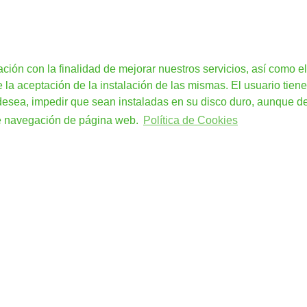
ación con la finalidad de mejorar nuestros servicios, así como el
a aceptación de la instalación de las mismas. El usuario tiene
 desea, impedir que sean instaladas en su disco duro, aunque d
de navegación de página web.
Política de Cookies
to MMPP
Consejero de Seguridad ADR/RID
Operac
 Técnica
> CS ADR Expedidores
> ID 
e Sanciones MMPP
> CS ADR Cargadores
> Bio
 a Medida
> CS ADR Transportistas
> Bat
nes MMPP
> CS ADR Destinatarios
> Quí