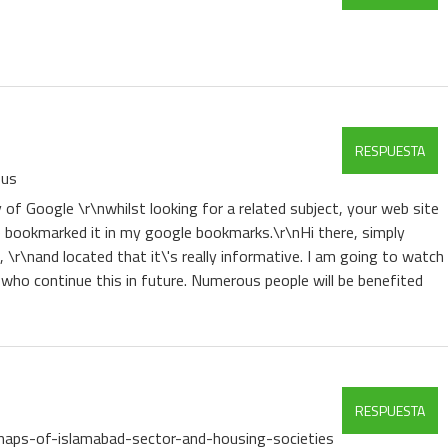
RESPUESTA
-us
 of Google \r\nwhilst looking for a related subject, your web site
ve bookmarked it in my google bookmarks.\r\nHi there, simply
\r\nand located that it\'s really informative. I am going to watch
se who continue this in future. Numerous people will be benefited
RESPUESTA
maps-of-islamabad-sector-and-housing-societies