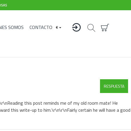
OSAS
NES SOMOS
CONTACTO
€
RESPUESTA
er!\r\nReading this post reminds me of my old room mate! He
rward this write-up to him.\r\n\r\nFairly certain he will have a good