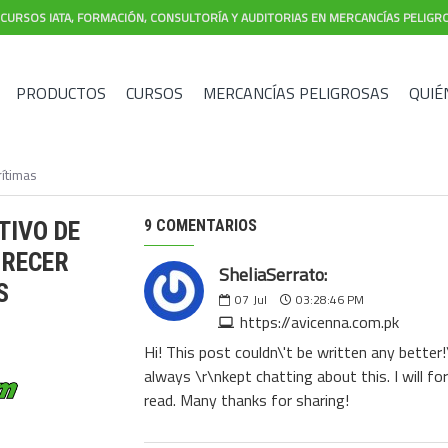
CURSOS IATA, FORMACIÓN, CONSULTORÍA Y AUDITORIAS EN MERCANCÍAS PELIGR
PRODUCTOS
CURSOS
MERCANCÍAS PELIGROSAS
QUIÉ
rítimas
TIVO DE
9 COMENTARIOS
URECER
SheliaSerrato:
S
07
Jul
03:28:46 PM
https://avicenna.com.pk
Hi! This post couldn\'t be written any bett
always \r\nkept chatting about this. I will fo
read. Many thanks for sharing!