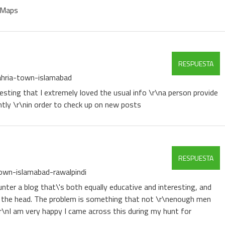
 Maps
RESPUESTA
hria-town-islamabad
gesting that I extremely loved the usual info \r\na person provide
ntly \r\nin order to check up on new posts
RESPUESTA
own-islamabad-rawalpindi
nter a blog that\'s both equally educative and interesting, and
on the head. The problem is something that not \r\nenough men
r\nI am very happy I came across this during my hunt for