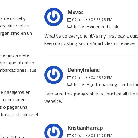
Mavis:
s de cárcel y
07
Jul
03:33:45 PM
ara diferentes
https://videoeditor.pk
 organismo en un
What\'s up everyone, it\'s my first pay a quick
keep up posting such \r\narticles or reviews.
de uno a siete
ncias que atenten
DennyIreland:
embarcaciones, sus
07
Jul
04:16:52 PM
https://ged-coaching-center.loc
de pasajeros en
I am sure this paragraph has touched all the in
ían permanecer
website.
os o pagar una
 base, establece el
KristianHarrap:
07
Jul
05:31:28 PM
ras figuras