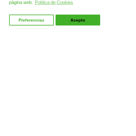
página web.
Política de Cookies
Preferencias
Acepto
MERCANCÍAS PELIGROSAS
AVSEC
PRODUCTOS
CURSOS
NOTICIAS
¿QUIÉNES SOMOS?