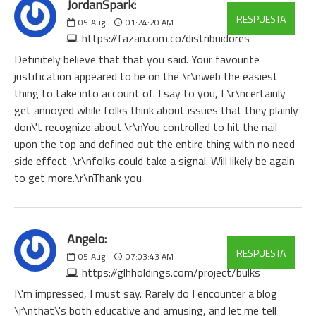
JordanSpark:
RESPUESTA
05
Aug
01:24:20 AM
https://fazan.com.co/distribuidores
Definitely believe that that you said. Your favourite
justification appeared to be on the \r\nweb the easiest
thing to take into account of. I say to you, I \r\ncertainly
get annoyed while folks think about issues that they plainly
don\'t recognize about.\r\nYou controlled to hit the nail
upon the top and defined out the entire thing with no need
side effect ,\r\nfolks could take a signal. Will likely be again
to get more.\r\nThank you
Angelo:
RESPUESTA
05
Aug
07:03:43 AM
https://glhholdings.com/project/bulks
I\'m impressed, I must say. Rarely do I encounter a blog
\r\nthat\'s both educative and amusing, and let me tell