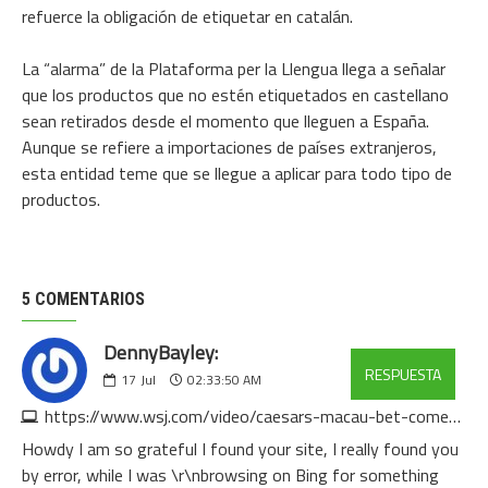
refuerce la obligación de etiquetar en catalán.
La “alarma” de la Plataforma per la Llengua llega a señalar
que los productos que no estén etiquetados en castellano
sean retirados desde el momento que lleguen a España.
Aunque se refiere a importaciones de países extranjeros,
esta entidad teme que se llegue a aplicar para todo tipo de
productos.
5 COMENTARIOS
DennyBayley:
RESPUESTA
17
Jul
02:33:50 AM
https://www.wsj.com/video/caesars-macau-bet-comes-up-empty/5680BB6D-A907-460C-BE5E-84DAE9536326
Howdy I am so grateful I found your site, I really found you
by error, while I was \r\nbrowsing on Bing for something