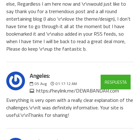
else, Regardless I am here now and \r\nwould just like to
say thank you for a tremendous post and a all round
entertaining blog (I also \r\nlove the theme/design), I don’t
have time to go through it all at the moment but I have
bookmarked it and \r\nalso added in your RSS feeds, so
when I have time I will be back to read a great deal more,
Please do keep \r\nup the fantastic b.
Angeles:
RESPUESTA
05
Aug
01:17:12 AM
https://heylink.me/DEWABANDAR.com
Everything is very open with a really clear explanation of the
challenges.\r\nIt was definitely informative. Your site is
useful.\r\nThanks for sharing!