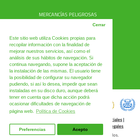
MERCANCÍAS PELIGROSAS
AVSEC
Cerrar
PRODUCTOS
Este sitio web utiliza Cookies propias para
recopilar información con la finalidad de
CURSOS
mejorar nuestros servicios, así como el
análisis de sus hábitos de navegación. Si
NOTICIAS
continua navegando, supone la aceptación de
¿QUIÉNES SOMOS?
la instalación de las mismas. El usuario tiene
la posibilidad de configurar su navegador
CONTACTO
pudiendo, si así lo desea, impedir que sean
instaladas en su disco duro, aunque deberá
tener en cuenta que dicha acción podrá
ocasionar dificultades de navegación de
página web.
Política de Cookies
Política de Cookies
|
Condiciones de uso
|
Redes Sociales
|
Condiciones Generales
|
Cursos Online
|
Cláusulas legales
Preferencias
Acepto
DGM Spain 2025 © Todos los derechos reservados.