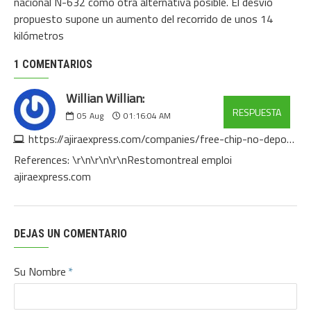
nacional N-632 como otra alternativa posible. El desvío
propuesto supone un aumento del recorrido de unos 14
kilómetros
1 COMENTARIOS
Willian Willian:
RESPUESTA
05
Aug
01:16:04 AM
https://ajiraexpress.com/companies/free-chip-no-deposit-online-casino-free-chips-list-for-may-2026
References: \r\n\r\n\r\nRestomontreal emploi
ajiraexpress.com
DEJAS UN COMENTARIO
Su Nombre