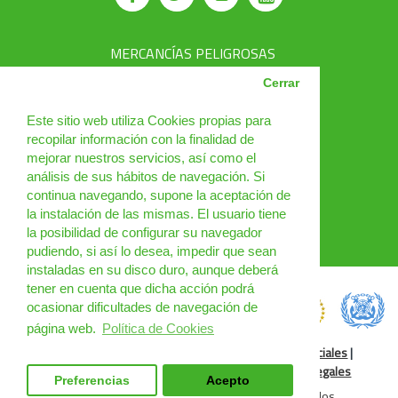
MERCANCÍAS PELIGROSAS
AVSEC
Cerrar
PRODUCTOS
Este sitio web utiliza Cookies propias para
recopilar información con la finalidad de
CURSOS
mejorar nuestros servicios, así como el
análisis de sus hábitos de navegación. Si
NOTICIAS
continua navegando, supone la aceptación de
¿QUIÉNES SOMOS?
la instalación de las mismas. El usuario tiene
la posibilidad de configurar su navegador
CONTACTO
pudiendo, si así lo desea, impedir que sean
instaladas en su disco duro, aunque deberá
tener en cuenta que dicha acción podrá
ocasionar dificultades de navegación de
página web.
Política de Cookies
Política de Cookies
|
Condiciones de uso
|
Redes Sociales
|
Condiciones Generales
|
Cursos Online
|
Cláusulas legales
Preferencias
Acepto
DGM Spain 2025 © Todos los derechos reservados.