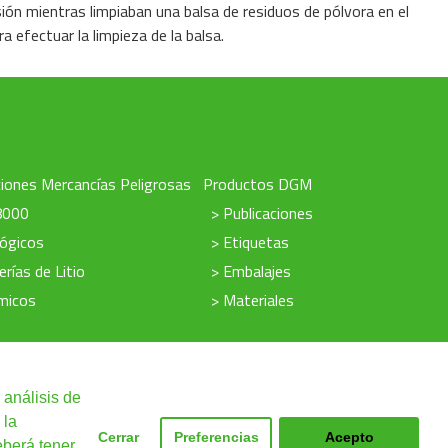
ión mientras limpiaban una balsa de residuos de pólvora en el
 efectuar la limpieza de la balsa.
iones Mercancías Peligrosas
Productos DGM
8000
> Publicaciones
lógicos
> Etiquetas
erías de Litio
> Embalajes
micos
> Materiales
 análisis de
 la
Cerrar
Preferencias
Acepto
ne
|
Cláusulas legales
eberá tener