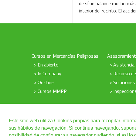
de sí un balance mucho más 
interior del recinto. El acc
Cursos en Mercancías Peligrosas
Asesoramien
> En abierto
> Asistencia
> In Company
> Recurso d
> On-Line
> Soluciones
> Cursos MMPP
> Inspeccio
Este sitio web utiliza Cookies propias para recopilar inform
sus hábitos de navegación. Si continua navegando, supone l
Política de Cookies
|
posibilidad de configurar su navegador pudiendo, si así lo