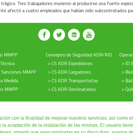
trágico. Tres trabajadores murieron al producirse una fuerte explos
idente afectó a cuatro empleados que habían sido subcontratados para
to MMPP
Consejero de Seguridad ADR/RID
Operac
 Técnica
> CS ADR Expedidores
> ID 
e Sanciones MMPP
> CS ADR Cargadores
> Bio
 a Medida
> CS ADR Transportistas
> Bat
nes MMPP
> CS ADR Destinatarios
> Quí
ación con la finalidad de mejorar nuestros servicios, así como el
a aceptación de la instalación de las mismas. El usuario tiene
Condiciones de uso
|
Redes Sociales
|
Condiciones Generales
|
Cursos Onli
 desea, impedir que sean instaladas en su disco duro, aunque d