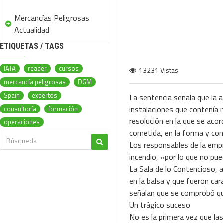
Mercancías Peligrosas
Actualidad
ETIQUETAS / TAGS
IATA
reader
cursos
13231 Vistas
mercancía peligrosas
DGM
Spain
expertos
La sentencia señala que la 
instalaciones que contenía r
consultoría
formación
resolución en la que se acor
operaciones
cometida, en la forma y con
Los responsables de la empr
incendio, «por lo que no pue
La Sala de lo Contencioso, a
en la balsa y que fueron ca
señalan que se comprobó que
Un trágico suceso
No es la primera vez que las