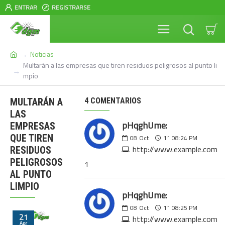
ENTRAR
REGISTRARSE
Noticias
Multarán a las empresas que tiren residuos peligrosos al punto li
mpio
MULTARÁN A
4 COMENTARIOS
LAS
pHqghUme:
EMPRESAS
QUE TIREN
08
Oct
11:08:24 PM
http://www.example.com
RESIDUOS
PELIGROSOS
1
AL PUNTO
LIMPIO
pHqghUme:
08
Oct
11:08:25 PM
21
http://www.example.com
Apr