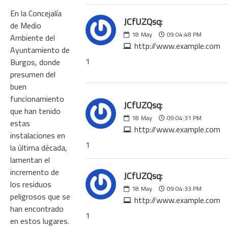
En la Concejalía
JCfUZQsq:
de Medio
18
May
09:04:48 PM
Ambiente del
http://www.example.com
Ayuntamiento de
1
Burgos, donde
presumen del
buen
funcionamiento
JCfUZQsq:
que han tenido
18
May
09:04:31 PM
estas
http://www.example.com
instalaciones en
1
la última década,
lamentan el
incremento de
JCfUZQsq:
los residuos
18
May
09:04:33 PM
peligrosos que se
http://www.example.com
han encontrado
1
en estos lugares.