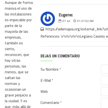
Aunque de forma
masiva el uso de
las instalaciones
Eugene:
es impecable por
07
Jul
01:27:02 AM
parte de la
https://wikimapia.org/external_link
mayoría de las
References: \r\n\r\n\r\nLegiano Casinio 
empresas,
también es
cierto,
reconocen, que
DEJAS UN COMENTARIO
hay otras
personas, las
Su Nombre
menos, que se
saltan las
E-Mail
normas y
ocasionan un
Web
grave perjuicio a
la ciudad. Y es
Comentario
que, más allá de