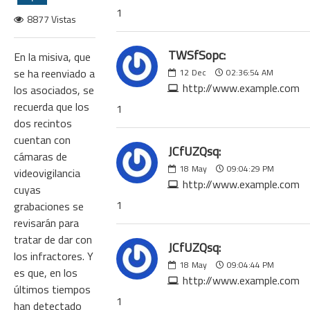
1
8877 Vistas
TWSfSopc:
En la misiva, que
se ha reenviado a
12
Dec
02:36:54 AM
http://www.example.com
los asociados, se
recuerda que los
1
dos recintos
cuentan con
JCfUZQsq:
cámaras de
18
May
09:04:29 PM
videovigilancia
http://www.example.com
cuyas
1
grabaciones se
revisarán para
tratar de dar con
JCfUZQsq:
los infractores. Y
18
May
09:04:44 PM
es que, en los
http://www.example.com
últimos tiempos
1
han detectado