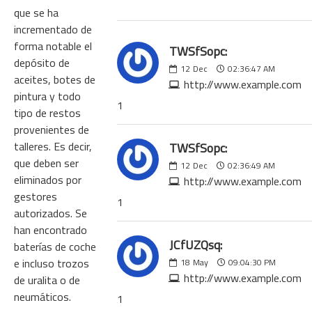
que se ha
incrementado de
forma notable el
TWSfSopc:
depósito de
12
Dec
02:36:47 AM
aceites, botes de
http://www.example.com
pintura y todo
1
tipo de restos
provenientes de
talleres. Es decir,
TWSfSopc:
que deben ser
12
Dec
02:36:49 AM
eliminados por
http://www.example.com
gestores
1
autorizados. Se
han encontrado
JCfUZQsq:
baterías de coche
e incluso trozos
18
May
09:04:30 PM
http://www.example.com
de uralita o de
neumáticos.
1