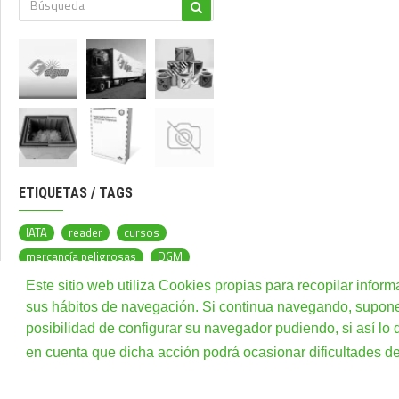
ETIQUETAS / TAGS
IATA
reader
cursos
mercancía peligrosas
DGM
Spain
expertos
Este sitio web utiliza Cookies propias para recopilar inform
consultoría
formación
sus hábitos de navegación. Si continua navegando, supone l
operaciones
posibilidad de configurar su navegador pudiendo, si así lo
en cuenta que dicha acción podrá ocasionar dificultades 