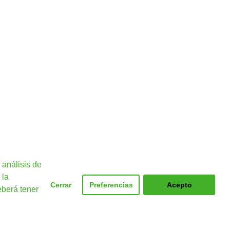
 análisis de
 la
Cerrar
Preferencias
Acepto
eberá tener