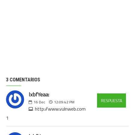
3 COMENTARIOS
lxbfYeaa:
RESPUESTA
16
Dec
12:09:42 PM
http://www.vulnweb.com
1