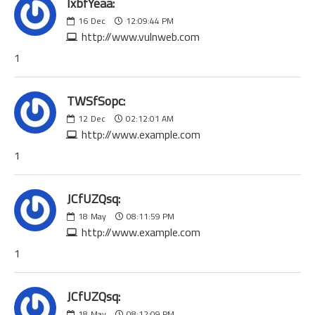
lxbfYeaa:
16
Dec
12:09:44 PM
http://www.vulnweb.com
1
TWSfSopc:
12
Dec
02:12:01 AM
http://www.example.com
1
JCfUZQsq:
18
May
08:11:59 PM
http://www.example.com
1
JCfUZQsq:
18
May
08:12:09 PM