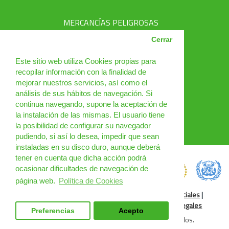
MERCANCÍAS PELIGROSAS
AVSEC
Cerrar
PRODUCTOS
Este sitio web utiliza Cookies propias para
recopilar información con la finalidad de
CURSOS
mejorar nuestros servicios, así como el
análisis de sus hábitos de navegación. Si
NOTICIAS
continua navegando, supone la aceptación de
¿QUIÉNES SOMOS?
la instalación de las mismas. El usuario tiene
la posibilidad de configurar su navegador
CONTACTO
pudiendo, si así lo desea, impedir que sean
instaladas en su disco duro, aunque deberá
tener en cuenta que dicha acción podrá
ocasionar dificultades de navegación de
página web.
Política de Cookies
Política de Cookies
|
Condiciones de uso
|
Redes Sociales
|
Condiciones Generales
|
Cursos Online
|
Cláusulas legales
Preferencias
Acepto
DGM Spain 2025 © Todos los derechos reservados.