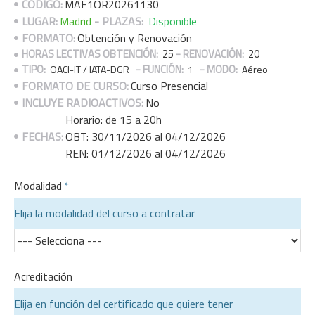
CÓDIGO:
MAF1OR20261130
LUGAR:
Madrid
- PLAZAS:
Disponible
FORMATO:
Obtención y Renovación
HORAS LECTIVAS OBTENCIÓN:
25
- RENOVACIÓN:
20
TIPO:
- FUNCIÓN:
- MODO:
OACI-IT / IATA-DGR
1
Aéreo
FORMATO DE CURSO:
Curso Presencial
INCLUYE RADIOACTIVOS:
No
Horario: de 15 a 20h
FECHAS:
OBT: 30/11/2026 al 04/12/2026
REN: 01/12/2026 al 04/12/2026
Modalidad
Elija la modalidad del curso a contratar
Acreditación
Elija en función del certificado que quiere tener