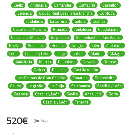
Cádiz
Andalucía
Santander
Cantabria
Castellón
Valencia
Ciudad Real Castilla-La Mancha
Córdoba
Andalucía
La Coruña
Galicia
Cuenca
Castilla-La Mancha
Granada
Andalucía
Guadalajara
Castilla-La Mancha
Guipúzcoa
San Sebastián País Vasco
Huelva
Andalucía
Huesca
Aragón
Jaén
Andalucía
León
Castilla y León
Lugo
Galicia
Madrid
Málaga
Andalucía
Murcia
Pamplona
Navarra
Orense
Galicia
Palencia
Castilla y León
Las Palmas de Gran Canaria
Canarias
Pontevedra
Galicia
Logroño
La Rioja
Salamanca
Castilla y León
Segovia
Castilla y León
Sevilla
Andalucía
Soria
Castilla y León
Tenerife
520€
(Sin Iva)