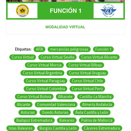
Etiquetas:
IATA
mercancías peligrosas
Función 1
Curso Virtual
Curso Virtual Sevilla
Curso Virtual Alicante
Curso Virtual Murcia
Curso Virtual Bilbao
Curso Virtual Argentina
Curso Virtual Uruguay
Curso Virtual Paraguay
Curso Virtual Chile
Curso Virtual Colombia
Curso Virtual Perú
Curso Virtual Bolivia
Albacete
Castilla-La Mancha
Alicante
Comunidad Valenciana
Almería Andalucía
Asturias
Oviedo Asturias
Ávila Castilla y León
Badajoz Extremadura
Baleares
Palma de Mallorca
Islas Baleares
Burgos Castilla y León
Cáceres Extremadura