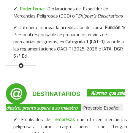
✓
Poder firmar
Declaraciones del Expedidor de
Mercancías Peligrosas (DGD) o "
Shipper's Declarations
"
✓
Obtener o renovar la acreditación del curso
Función 1
:
Personal responsable de preparar los envíos de
mercancías peligrosas, ex
Categoría 1 (CAT-1)
, acorde a
las reglamentaciones OACI-TI 2025-2026 e IATA-DGR
67ª Ed.
Alumno
que sale
diestro, pronto supera a su maestro
Proverbio Español
✓
Empleados de
empresas
que ofrecen mercancías
peligrosas como carga aérea, que tengan