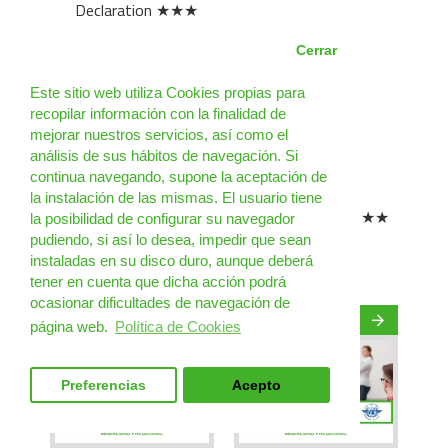
Declaration
★★★
> 2.5.2 Complete other transport
Cerrar
documents (e.g. air waybill)
★★★
Este sitio web utiliza Cookies propias para
recopilar información con la finalidad de
> 2.5.3 Include other required
mejorar nuestros servicios, así como el
documentation ( approvals / exemptions,
análisis de sus hábitos de navegación. Si
etc.)
★★★
continua navegando, supone la aceptación de
la instalación de las mismas. El usuario tiene
> 2.5.4 Retain copies of documents
★★★
la posibilidad de configurar su navegador
pudiendo, si así lo desea, impedir que sean
instaladas en su disco duro, aunque deberá
CURSOS MERCANCÍAS PELIGROSAS EN
tener en cuenta que dicha acción podrá
BARCELONA
ocasionar dificultades de navegación de
página web.
Política de Cookies
Preferencias
Acepto