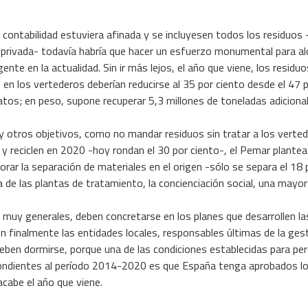
contabilidad estuviera afinada y se incluyesen todos los residuos
 privada- todavía habría que hacer un esfuerzo monumental para al
ente en la actualidad. Sin ir más lejos, el año que viene, los residu
en los vertederos deberían reducirse al 35 por ciento desde el 47 p
atos; en peso, supone recuperar 5,3 millones de toneladas adicional
 y otros objetivos, como no mandar residuos sin tratar a los verted
 y reciclen en 2020 -hoy rondan el 30 por ciento-, el Pemar plantea
ejorar la separación de materiales en el origen -sólo se separa el 1
a de las plantas de tratamiento, la concienciación social, una mayor v
, muy generales, deben concretarse en los planes que desarrollen
n finalmente las entidades locales, responsables últimas de la gest
deben dormirse, porque una de las condiciones establecidas para per
ndientes al período 2014-2020 es que España tenga aprobados los
cabe el año que viene.