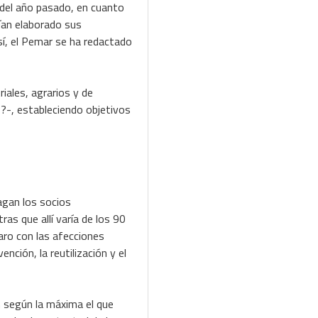
o del año pasado, en cuanto
ían elaborado sus
í, el Pemar se ha redactado
iales, agrarios y de
s?-, estableciendo objetivos
agan los socios
as que allí varía de los 90
ro con las afecciones
ción, la reutilización y el
n según la máxima el que