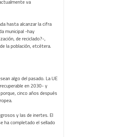
 actualmente va
da hasta alcanzar la cifra
da municipal -hay
zación, de reciclado?-,
 de la población, etcétera.
s sean algo del pasado. La UE
a recuperable en 2030- y
o porque, cinco años después
uropea.
grosos y las de inertes. El
se ha completado el sellado