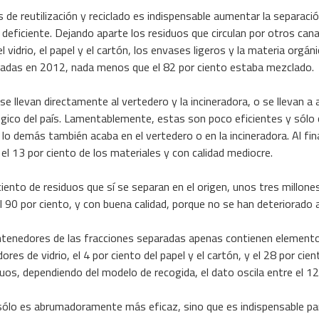
 de reutilización y reciclado es indispensable aumentar la separació
 deficiente. Dejando aparte los residuos que circulan por otros can
 vidrio, el papel y el cartón, los envases ligeros y la materia orgáni
radas en 2012, nada menos que el 82 por ciento estaba mezclado.
 llevan directamente al vertedero y la incineradora, o se llevan a 
ico del país. Lamentablemente, estas son poco eficientes y sólo 
lo demás también acaba en el vertedero o en la incineradora. Al fina
el 13 por ciento de los materiales y con calidad mediocre.
 ciento de residuos que sí se separan en el origen, unos tres millon
l 90 por ciento, y con buena calidad, porque no se han deteriorado 
ntenedores de las fracciones separadas apenas contienen elementos
res de vidrio, el 4 por ciento del papel y el cartón, y el 28 por cie
duos, dependiendo del modelo de recogida, el dato oscila entre el 12 
sólo es abrumadoramente más eficaz, sino que es indispensable par