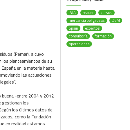
IATA
reader
cursos
mercancía peligrosas
DGM
Spain
expertos
consultoría
formación
operaciones
esiduos (Pemar), a cuyo
n los planteamientos de su
e España en la materia hasta
romoviendo las actuaciones
legales".
s es buena -entre 2004 y 2012
e gestionan los
Según los últimos datos de
rizados, como la Fundación
que en realidad estamos