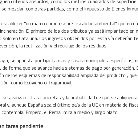
guen criterios absurdos, como los metros cuadrados de superficie o 
 se mezclan con otras partidas, como el Impuesto de Bienes Inmue
establecer "un marco común sobre fiscalidad ambiental" que en un
 incineración. El primero de los dos tributos ya está implantado e
sólo en Cataluña. Los ingresos obtenidos por esta vía deberían ten
vención, la reutilización y el reciclaje de los residuos.
paga, se apuesta por fijar tarifas y tasas municipales específicas, 
uo, de forma que se avance hacia sistemas de pago por generación. 
ión de los esquemas de responsabilidad ampliada del productor, que 
tión, como Ecovidrio o Tragamóvil.
 se avanzan cifras concretas y la probabilidad de que se apliquen 
al y, aunque España sea el último país de la UE en materia de fisca
o contempla. Empero, el Pemar mira a medio y largo plazo.
an tarea pendiente