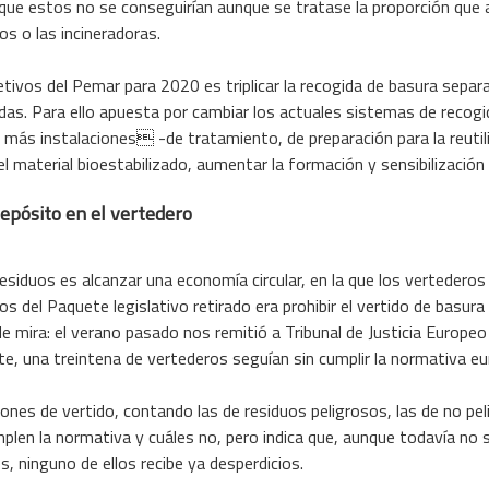
rque estos no se conseguirían aunque se tratase la proporción que
s o las incineradoras.
etivos del Pemar para 2020 es triplicar la recogida de basura separa
das. Para ello apuesta por cambiar los actuales sistemas de recogi
más instalaciones -de tratamiento, de preparación para la reutili
 del material bioestabilizado, aumentar la formación y sensibilización
depósito en el vertedero
e residuos es alcanzar una economía circular, en la que los vertedero
os del Paquete legislativo retirado era prohibir el vertido de basur
de mira: el verano pasado nos remitió a Tribunal de Justicia Europe
ite, una treintena de vertederos seguían sin cumplir la normativa e
nes de vertido, contando las de residuos peligrosos, las de no peli
plen la normativa y cuáles no, pero indica que, aunque todavía no 
s, ninguno de ellos recibe ya desperdicios.