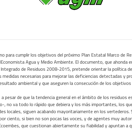
ierno para cumplir los objetivos del próximo Plan Estatal Marco de R
elEconomista Agua y Medio Ambiente. El documento, que ahonda e
l Integrado de Residuos 2008-2015, pretende orientar la política d
s medidas necesarias para mejorar las deficiencias detectadas y p
esultado ambiental y que aseguren la consecución de los objetivos 
ue, a pesar de que la tendencia general en el ámbito de los residuo
to-, no va todo lo rápido que debiera y los más importantes, los qu
des locales, siguen acabando mayoritariamente en los vertederos. 
por ciento, si bien no son pocas las voces, y de agentes muy auto
 Ecoembes, que cuestionan abiertamente su fiabilidad y apuntan a 