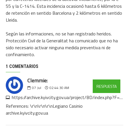
55 y la C-1414. Esta incidencia ocasionó hasta 6 kilómetros
de retención en sentido Barcelona y 2 kilómetros en sentido
Lleida.
Según las informaciones, no se han registrado heridos.
Protección Civil de la Generalitat ha comunicado que no ha
sido necesario activar ninguna medida preventiva ni de
confinamiento.
1 COMENTARIOS
Clemmie:
RESPUESTA
07
Jul
02:44:30 AM
https://archive.kyivcity.gov.ua/project/BD/index.php?F=%3Ca%20href%3D%22https://de.trustpilot.com/review/owowear.de
References: \r\n\r\n\r\nLegiano Casinio
archive.kyivcity.gov.ua