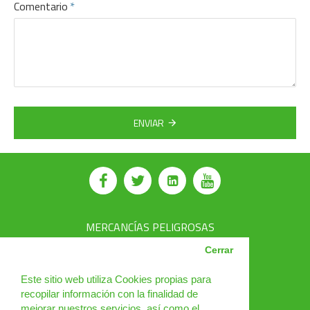
Comentario
ENVIAR
MERCANCÍAS PELIGROSAS
AVSEC
Cerrar
PRODUCTOS
Este sitio web utiliza Cookies propias para
recopilar información con la finalidad de
CURSOS
mejorar nuestros servicios, así como el