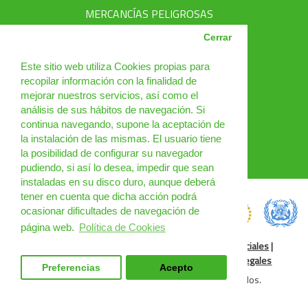
MERCANCÍAS PELIGROSAS
AVSEC
Cerrar
PRODUCTOS
Este sitio web utiliza Cookies propias para
recopilar información con la finalidad de
CURSOS
mejorar nuestros servicios, así como el
análisis de sus hábitos de navegación. Si
NOTICIAS
continua navegando, supone la aceptación de
¿QUIÉNES SOMOS?
la instalación de las mismas. El usuario tiene
la posibilidad de configurar su navegador
CONTACTO
pudiendo, si así lo desea, impedir que sean
instaladas en su disco duro, aunque deberá
tener en cuenta que dicha acción podrá
ocasionar dificultades de navegación de
página web.
Política de Cookies
Política de Cookies
|
Condiciones de uso
|
Redes Sociales
|
Condiciones Generales
|
Cursos Online
|
Cláusulas legales
Preferencias
Acepto
DGM Spain 2025 © Todos los derechos reservados.