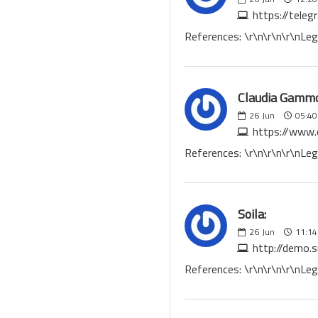
https://tele
References: \r\n\r\n\r\nLeg
Claudia Gamm
26
Jun
05:40
https://www
References: \r\n\r\n\r\nL
Soila:
26
Jun
11:14
http://demo.
References: \r\n\r\n\r\nLe