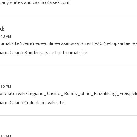
scany suites and casino 44sex.com
d:
:43 PM
journal.site/item/neue-online-casinos-sterreich-2026-top-anbieter
iano Casino Kundenservice briefjournal.site
:39 PM
ewiki.site/wiki/Legiano_Casino_Bonus_ohne_Einzahlung_Freisp
iano Casino Code dancewiki.site
:51 AM