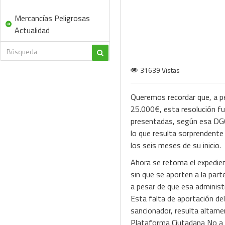
Mercancías Peligrosas
Actualidad
31639 Vistas
Queremos recordar que, a pe
25.000€, esta resolución f
presentadas, según esa DGCA
lo que resulta sorprendente
los seis meses de su inicio.
Ahora se retoma el expedien
sin que se aporten a la part
a pesar de que esa administr
Esta falta de aportación de
sancionador, resulta altame
Plataforma Ciutadana No a l