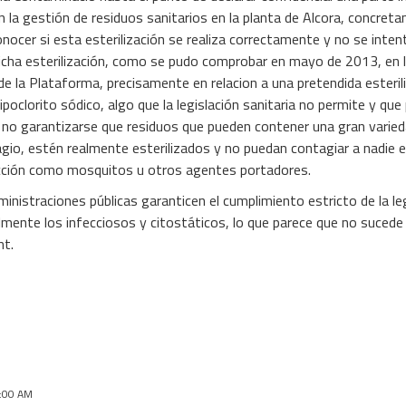
 la gestión de residuos sanitarios en la planta de Alcora, concreta
conocer si esta esterilización se realiza correctamente y no se inten
cha esterilización, como se pudo comprobar en mayo de 2013, en la
de la Plataforma, precisamente en relacion a una pretendida esteril
ipoclorito sódico, algo que la legislación sanitaria no permite y qu
al no garantizarse que residuos que pueden contener una gran vari
agio, estén realmente esterilizados y no puedan contagiar a nadie 
fección como mosquitos u otros agentes portadores.
ministraciones públicas garanticen el cumplimiento estricto de la le
almente los infecciosos y citostáticos, lo que parece que no sucede
nt.
:00 AM