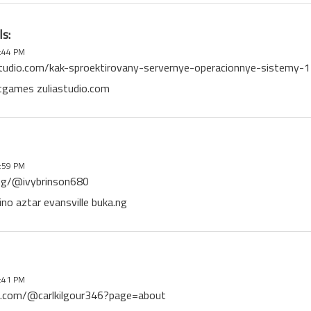
s:
:44 PM
astudio.com/kak-sproektirovany-servernye-operacionnye-sistemy-
otgames zuliastudio.com
:59 PM
.ng/@ivybrinson680
ino aztar evansville buka.ng
:41 PM
x.com/@carlkilgour346?page=about