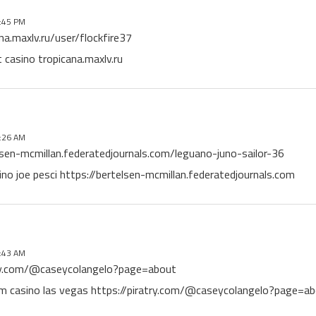
:45 PM
ana.maxlv.ru/user/flockfire37
 casino tropicana.maxlv.ru
:26 AM
lsen-mcmillan.federatedjournals.com/leguano-juno-sailor-36
ino joe pesci https://bertelsen-mcmillan.federatedjournals.com
:43 AM
try.com/@caseycolangelo?page=about
gm casino las vegas https://piratry.com/@caseycolangelo?page=a