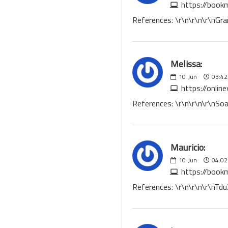
https://book
References: \r\n\r\n\r\nGra
Melissa:
10
Jun
03:42
https://onlin
References: \r\n\r\n\r\nSo
Mauricio:
10
Jun
04:02
https://book
References: \r\n\r\n\r\nTdu