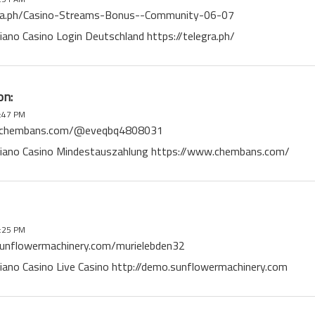
gra.ph/Casino-Streams-Bonus--Community-06-07
iano Casino Login Deutschland https://telegra.ph/
on:
:47 PM
.chembans.com/@eveqbq4808031
egiano Casino Mindestauszahlung https://www.chembans.com/
:25 PM
sunflowermachinery.com/murielebden32
giano Casino Live Casino http://demo.sunflowermachinery.com