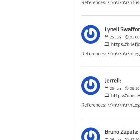
References: \r\n\r\n\r\nTu
Lynell Swaffor
25
Jun
03:08
https://brief
References: \r\n\r\n\r\nLeg
Jerrell:
25
Jun
08:20
https://danc
References: \r\n\r\n\r\nLeg
Bruno Zapata:
26
Jun
12:20