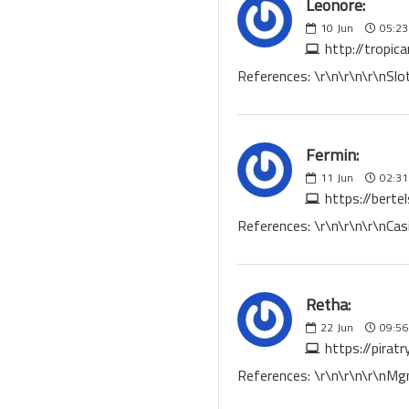
Leonore:
10
Jun
05:23
http://tropic
References: \r\n\r\n\r\nSlot
Fermin:
11
Jun
02:31
https://berte
References: \r\n\r\n\r\nCas
Retha:
22
Jun
09:56
https://pira
References: \r\n\r\n\r\nM