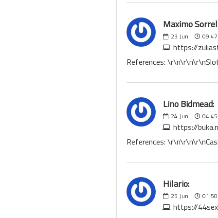
Maximo Sorrell
23
Jun
09:47
https://zuli
References: \r\n\r\n\r\nSl
Lino Bidmead:
24
Jun
04:45
https://buka
References: \r\n\r\n\r\nCas
Hilario:
25
Jun
01:50
https://44se