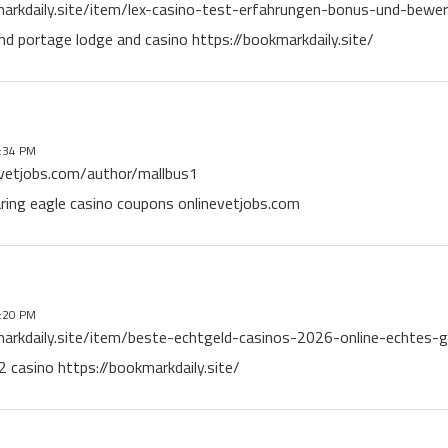
markdaily.site/item/lex-casino-test-erfahrungen-bonus-und-bew
nd portage lodge and casino https://bookmarkdaily.site/
:34 PM
evetjobs.com/author/mallbus1
aring eagle casino coupons onlinevetjobs.com
:20 PM
markdaily.site/item/beste-echtgeld-casinos-2026-online-echtes-
2 casino https://bookmarkdaily.site/