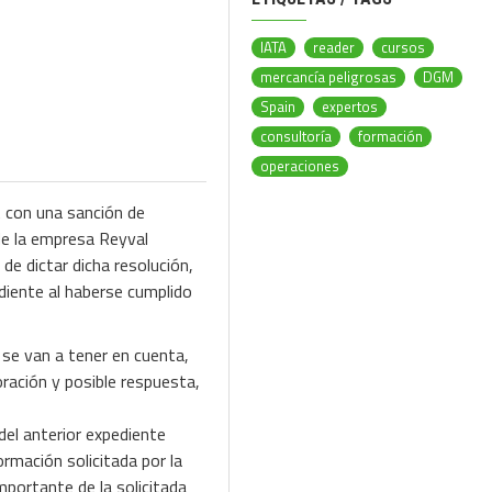
IATA
reader
cursos
mercancía peligrosas
DGM
Spain
expertos
consultoría
formación
operaciones
A con una sanción de
de la empresa Reyval
e dictar dicha resolución,
diente al haberse cumplido
 se van a tener en cuenta,
oración y posible respuesta,
el anterior expediente
rmación solicitada por la
mportante de la solicitada