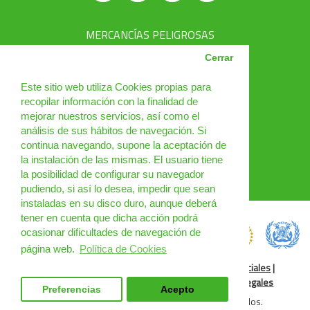
MERCANCÍAS PELIGROSAS
AVSEC
Cerrar
PRODUCTOS
Este sitio web utiliza Cookies propias para
recopilar información con la finalidad de
CURSOS
mejorar nuestros servicios, así como el
análisis de sus hábitos de navegación. Si
NOTICIAS
continua navegando, supone la aceptación de
¿QUIÉNES SOMOS?
la instalación de las mismas. El usuario tiene
la posibilidad de configurar su navegador
CONTACTO
pudiendo, si así lo desea, impedir que sean
instaladas en su disco duro, aunque deberá
tener en cuenta que dicha acción podrá
ocasionar dificultades de navegación de
página web.
Política de Cookies
Política de Cookies
|
Condiciones de uso
|
Redes Sociales
|
Condiciones Generales
|
Cursos Online
|
Cláusulas legales
Preferencias
Acepto
DGM Spain 2025 © Todos los derechos reservados.