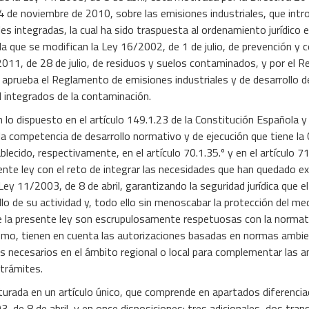
4 de noviembre de 2010, sobre las emisiones industriales, que int
es integradas, la cual ha sido traspuesta al ordenamiento jurídico 
la que se modifican la Ley 16/2002, de 1 de julio, de prevención y c
011, de 28 de julio, de residuos y suelos contaminados, y por el 
e aprueba el Reglamento de emisiones industriales y de desarrollo 
ol integrados de la contaminación.
 lo dispuesto en el artículo 149.1.23 de la Constitución Española y e
la competencia de desarrollo normativo y de ejecución que tiene la 
lecido, respectivamente, en el artículo 70.1.35.º y en el artículo 71
ente ley con el reto de integrar las necesidades que han quedado e
 Ley 11/2003, de 8 de abril, garantizando la seguridad jurídica que
llo de su actividad y, todo ello sin menoscabar la protección del me
 la presente ley son escrupulosamente respetuosas con la normati
smo, tienen en cuenta las autorizaciones basadas en normas ambien
s necesarios en el ámbito regional o local para complementar las a
 trámites.
turada en un artículo único, que comprende en apartados diferenci
3, de 8 de abril, y en once disposiciones: tres adicionales, dos tran