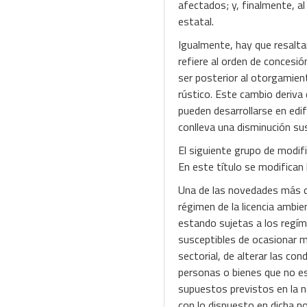
afectados; y, finalmente, al
estatal.
Igualmente, hay que resaltar
refiere al orden de concesió
ser posterior al otorgamient
rústico. Este cambio deriva
pueden desarrollarse en edif
conlleva una disminución sus
El siguiente grupo de modific
En este título se modifican 
Una de las novedades más des
régimen de la licencia ambie
estando sujetas a los regím
susceptibles de ocasionar m
sectorial, de alterar las co
personas o bienes que no es
supuestos previstos en la n
con lo dispuesto en dicha no