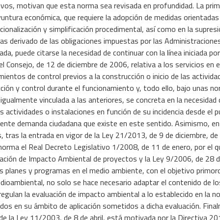
vos, motivan que esta norma sea revisada en profundidad. La prime
yuntura económica, que requiere la adopción de medidas orientadas 
ionalización y simplificación procedimental, así como en la supresi
as derivado de las obligaciones impuestas por las Administraciones
da, puede citarse la necesidad de continuar con la línea iniciada p
 Consejo, de 12 de diciembre de 2006, relativa a los servicios en el
mientos de control previos a la construcción o inicio de las activida
ción y control durante el funcionamiento y, todo ello, bajo unas no
 igualmente vinculada a las anteriores, se concreta en la necesida
as actividades o instalaciones en función de su incidencia desde el 
eciente demanda ciudadana que existe en este sentido. Asimismo, en
tras la entrada en vigor de la Ley 21/2013, de 9 de diciembre, de 
 norma el Real Decreto Legislativo 1/2008, de 11 de enero, por el q
uación de Impacto Ambiental de proyectos y la Ley 9/2006, de 28 de
 planes y programas en el medio ambiente, con el objetivo primord
edioambiental, no solo se hace necesario adaptar el contenido de lo
regulan la evaluación de impacto ambiental a lo establecido en la n
dos en su ámbito de aplicación sometidos a dicha evaluación. Finalm
de la Ley 11/2003, de 8 de abril, está motivada por la Directiva 