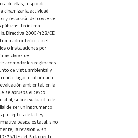
ra de ellas, responde
a dinamizar la actividad
ón y reducción del coste de
 públicas. En íntima
or la Directiva 2006/123/CE
 mercado interior, en el
des o instalaciones por
rmas claras de
d de acomodar los regímenes
punto de vista ambiental y
 cuarto lugar, e informada
evaluación ambiental, en la
ue se aprueba el texto
 abril, sobre evaluación de
ial de ser un instrumento
s preceptos de la Ley
ormativa básica estatal, sino
ente, la revisión y, en
2010/75/UE del Parlamento