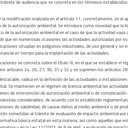
 trámite de audiencia que se concreta en los términos establecidos e
 la modificación realizada en el artículo 11, concretamente, en el a
n de la autorización ambiental. Se introduce como novedad que la li
o de la autorización ambiental en el caso de que la actividad vaya 
 de que en numerosas ocasiones las actividades autorizadas por es
icaciones situadas en polígonos industriales, de uso general y no 
tancial en tiempo para la implantación de las actividades.
aciones se concreta sobre el título III, en el que se establece el ré
los artículos 24, 26, 27, 30, 31 y 32 y se suprimen los artículos 28
tacable, radica en la definición de las actividades o instalaciones
ntal. Se mantienen en el régimen de licencia ambiental las actividad
enes de intervención de autorización ambiental o de comunicación
olestias considerables, de acuerdo con lo establecido reglamentar
ndiciones de salubridad, de causar daños al medio ambiente o de prod
tén sometidas al trámite de evaluación de impacto ambiental por n
ormativa básica estatal en esta materia, así como aquellas que es
rmativa y en la Ley 11/2003, de 8 de abril, a evaluación de impacto