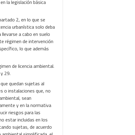
n la legislación básica
partado 2, en lo que se
cencia urbanística solo deba
a llevarse a cabo en suelo
te régimen de intervención
específico, lo que además
gimen de licencia ambiental.
 y 29.
 que quedan sujetas al
es o instalaciones que, no
 ambiental, sean
iamente y en la normativa
ucir riesgos para las
o estar incluidas en los
tando sujetas, de acuerdo
 ambiental simplificada, el