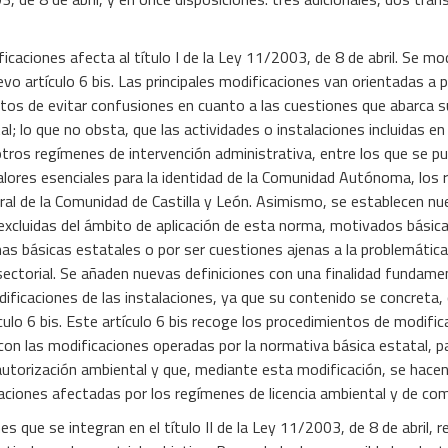
icaciones afecta al título I de la Ley 11/2003, de 8 de abril. Se modi
vo artículo 6 bis. Las principales modificaciones van orientadas a pu
ctos de evitar confusiones en cuanto a las cuestiones que abarca s
lo que no obsta, que las actividades o instalaciones incluidas en e
tros regímenes de intervención administrativa, entre los que se pue
lores esenciales para la identidad de la Comunidad Autónoma, los r
tural de la Comunidad de Castilla y León. Asimismo, se establecen 
 excluidas del ámbito de aplicación de esta norma, motivados bási
as básicas estatales o por ser cuestiones ajenas a la problemática
sectorial. Se añaden nuevas definiciones con una finalidad fundame
dificaciones de las instalaciones, ya que su contenido se concreta,
culo 6 bis. Este artículo 6 bis recoge los procedimientos de modific
con las modificaciones operadas por la normativa básica estatal, pa
autorización ambiental y que, mediante esta modificación, se hacen
laciones afectadas por los regímenes de licencia ambiental y de co
s que se integran en el título II de la Ley 11/2003, de 8 de abril, r