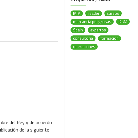
IATA
reader
cursos
mercancía peligrosas
DGM
Spain
expertos
consultoría
formación
operaciones
mbre del Rey y de acuerdo
licación de la siguiente