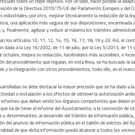
rticulan sobre un triple objetivo. Por un lado, hacer posible la adap
posición de la Directiva 2010/75/UE del Parlamento Europeo y del 
 industriales; por otro, mejorar técnicamente la redacción de la le
cia, una aplicación más segura de sus disposiciones, encaminada a c
y, finalmente, agilizar y reducir al máximo los trámites administra
n los artículos 10, 11, 12, 14, 15, 16, 17, 18, 19 y 20. Así, el con
 dada a la Ley 16/2002, de 11 de julio, por la Ley 5/2013, de 11 d
 octubre, mejora su redacción, haciéndolos más accesibles, e inco
ción del procedimiento que regulan, en esta línea, se ha buscado la 
le y la integración con otros procedimientos, todo ello, en el marco 
sarrolladas se debe destacar la mayor precisión que se ha dado a 
actividad o instalación a los efectos de obtener la autorización ambi
os informes que deben emitir los órganos competentes que deben int
 que ha de tener el informe del Ayuntamiento; a la concreción de o
 y determinantes; al desarrollo del trámite de información pública, 
ión del anuncio de información pública en el tablón de edictos del 
 finalidad de que dicha información pueda alcanzar a todos los veci