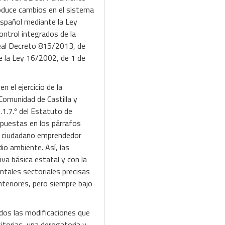
roduce cambios en el sistema
español mediante la Ley
ontrol integrados de la
Real Decreto 815/2013, de
de la Ley 16/2002, de 1 de
n el ejercicio de la
Comunidad de Castilla y
.1.7.º del Estatuto de
xpuestas en los párrafos
 el ciudadano emprendedor
dio ambiente. Así, las
va básica estatal y con la
tales sectoriales precisas
nteriores, pero siempre bajo
ados las modificaciones que
sitorias, una derogatoria y