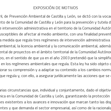
EXPOSICIÓN DE MOTIVOS
l, de Prevención Ambiental de Castilla y León, se dictó con la voca
nto de la Comunidad de Castilla y León para la prevención y tutela 
de intervención administrativa en el territorio de la Comunidad Aut
usceptibles de afectar al medio ambiente, con una finalidad preven
a medida que regula tres regímenes de intervención administrativa e
ambiental, la licencia ambiental y la comunicación ambiental, además
ental de proyectos en el ámbito territorial de la Comunidad Autón
, en el sentido de que ya en el año 2003 pretendió que la simplifi
e en los regímenes ambientales que regula. Esta ley ha sido objeto 
jorar su comprensión y a adaptar su contenido a los cambios norm
que regula y, con ello, a asegurar jurídicamente las acciones que s
as circunstancias que, individual y conjuntamente, dado el objet
ica en la Comunidad de Castilla y León, garantizando la protección 
nes existentes a los avances e innovación que marcan tanto las di
ntes y que demanda el sector empresarial, así como de la racionali