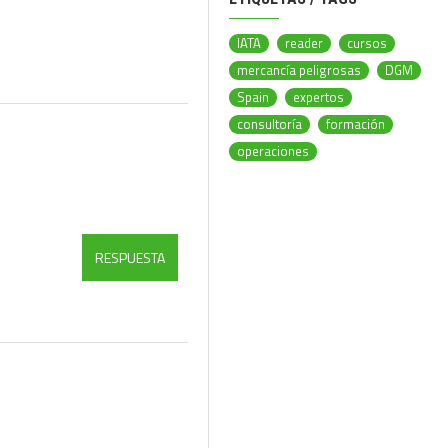
IATA
reader
cursos
mercancía peligrosas
DGM
Spain
expertos
consultoría
formación
operaciones
RESPUESTA