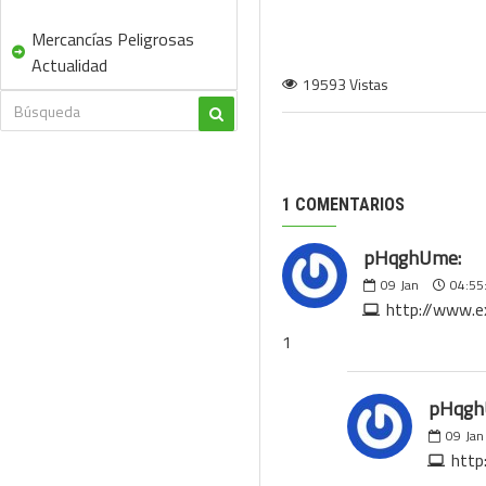
Mercancías Peligrosas
Actualidad
19593 Vistas
1 COMENTARIOS
pHqghUme:
09
Jan
04:55
http://www.
1
pHqgh
09
Jan
http