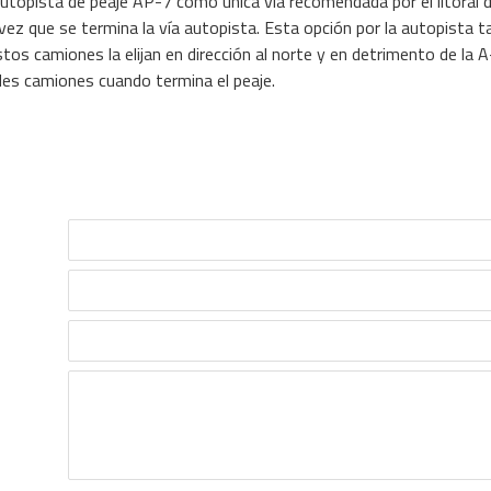
 autopista de peaje AP-7 como única vía recomendada por el litoral d
vez que se termina la vía autopista. Esta opción por la autopista 
stos camiones la elijan en dirección al norte y en detrimento de la
ndes camiones cuando termina el peaje.