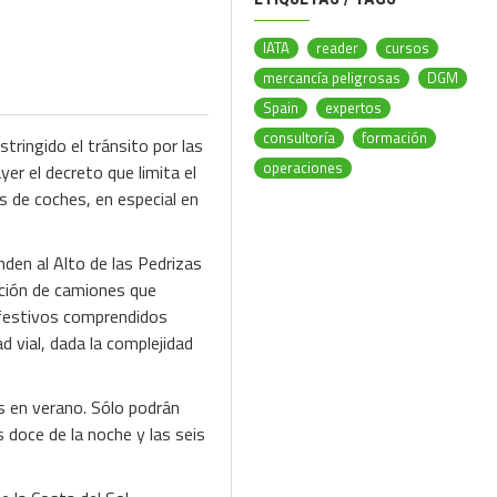
IATA
reader
cursos
mercancía peligrosas
DGM
Spain
expertos
consultoría
formación
ringido el tránsito por las
operaciones
yer el decreto que limita el
 de coches, en especial en
den al Alto de las Pedrizas
ación de camiones que
 festivos comprendidos
d vial, dada la complejidad
s en verano. Sólo podrán
 doce de la noche y las seis