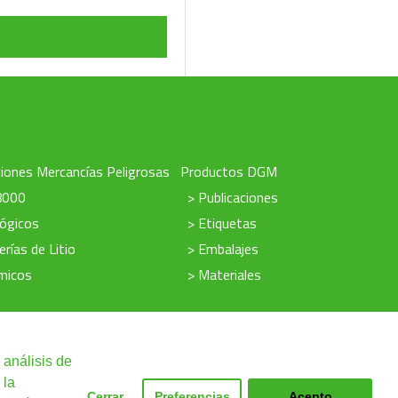
iones Mercancías Peligrosas
Productos DGM
8000
> Publicaciones
lógicos
> Etiquetas
erías de Litio
> Embalajes
micos
> Materiales
 análisis de
 la
Cerrar
Preferencias
Acepto