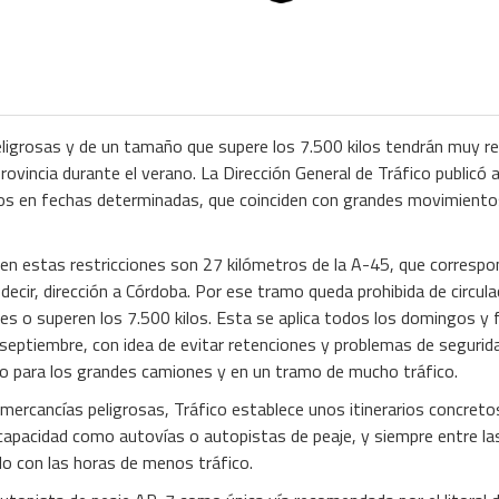
igrosas y de un tamaño que supere los 7.500 kilos tendrán muy rest
provincia durante el verano. La Dirección General de Tráfico publicó a
los en fechas determinadas, que coinciden con grandes movimientos
 en estas restricciones son 27 kilómetros de la A-45, que correspon
decir, dirección a Córdoba. Por ese tramo queda prohibida de circul
es o superen los 7.500 kilos. Esta se aplica todos los domingos y
de septiembre, con idea de evitar retenciones y problemas de segurida
ido para los grandes camiones y en un tramo de mucho tráfico.
 mercancías peligrosas, Tráfico establece unos itinerarios concreto
n capacidad como autovías o autopistas de peaje, y siempre entre las
do con las horas de menos tráfico.