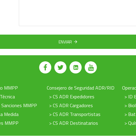
ENVIAR
to MMPP
Consejero de Seguridad ADR/RID
Operac
 Técnica
> CS ADR Expedidores
> ID 
e Sanciones MMPP
> CS ADR Cargadores
> Bio
 a Medida
> CS ADR Transportistas
> Bat
nes MMPP
> CS ADR Destinatarios
> Quí