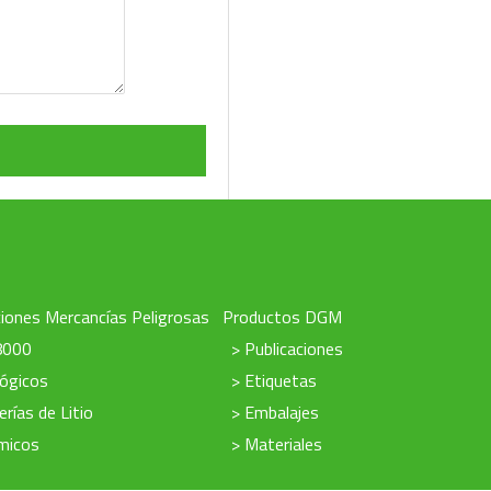
iones Mercancías Peligrosas
Productos DGM
8000
> Publicaciones
lógicos
> Etiquetas
erías de Litio
> Embalajes
micos
> Materiales