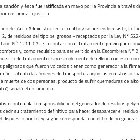
la sanción y ésta fue ratificada en mayo por la Provincia a través 
ra recurrir a la justicia.
ado del Acto Administrativo, el cual hoy se pretende resistir, lo f
 2, de residuos del tipo peligrosos - receptados por la Ley N° 522
ario N° 1211-07-, sin contar con el tratamiento previo para conv
scombros y, como requisito para ser vertido en la Escombrera N° 2,
n sitio de tratamiento, sino simplemente de relleno con escombro
s peligrosos que fueron volcados tienen como generador a la firm
rmán - atento las órdenes de transportes adjuntas en estos actua
 la muerte de dos personas, producto de sufrir quemaduras de alto 
nto”, señaló el documento.
iva contempla la responsabilidad del generador de residuos pelig
es decir su tratamiento definitivo para hacer desaparecer el residuo
l dispuesto por la ley según corresponda, con el fin de no generar 