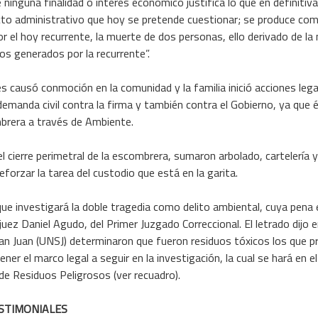
inguna finalidad o interés económico justifica lo que en definitiva
acto administrativo que hoy se pretende cuestionar; se produce com
or el hoy recurrente, la muerte de dos personas, ello derivado de la 
os generados por la recurrente”.
s causó conmoción en la comunidad y la familia inició acciones leg
emanda civil contra la firma y también contra el Gobierno, ya que é
brera a través de Ambiente.
l cierre perimetral de la escombrera, sumaron arbolado, cartelería y
eforzar la tarea del custodio que está en la garita.
ó que investigará la doble tragedia como delito ambiental, cuya pena
juez Daniel Agudo, del Primer Juzgado Correccional. El letrado dijo
San Juan (UNSJ) determinaron que fueron residuos tóxicos los que 
ener el marco legal a seguir en la investigación, la cual se hará en el
 de Residuos Peligrosos (ver recuadro).
STIMONIALES