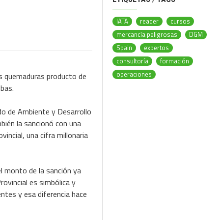
IATA
reader
cursos
mercancía peligrosas
DGM
Spain
expertos
consultoría
formación
operaciones
es quemaduras producto de
bas.
ado de Ambiente y Desarrollo
mbién la sancionó con una
incial, una cifra millonaria
el monto de la sanción ya
rovincial es simbólica y
entes y esa diferencia hace