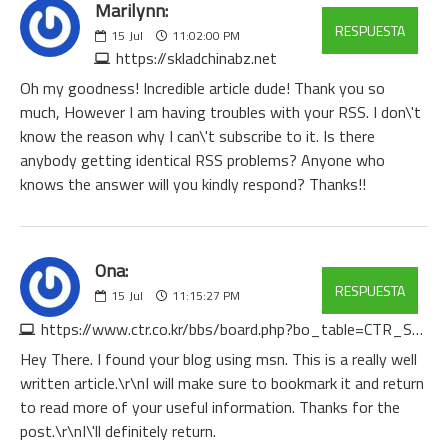
Marilynn:
RESPUESTA
15
Jul
11:02:00 PM
https://skladchinabz.net
Oh my goodness! Incredible article dude! Thank you so
much, However I am having troubles with your RSS. I don\'t
know the reason why I can\'t subscribe to it. Is there
anybody getting identical RSS problems? Anyone who
knows the answer will you kindly respond? Thanks!!
Ona:
RESPUESTA
15
Jul
11:15:27 PM
https://www.ctr.co.kr/bbs/board.php?bo_table=CTR_STORY2&wr_id=122
Hey There. I found your blog using msn. This is a really well
written article.\r\nI will make sure to bookmark it and return
to read more of your useful information. Thanks for the
post.\r\nI\'ll definitely return.