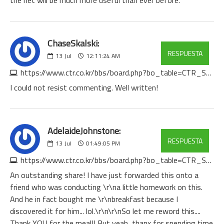
ChaseSkalski:
RESPUESTA
13
Jul
12:11:24 AM
https://www.ctr.co.kr/bbs/board.php?bo_table=CTR_STORY2&wr_id=119
I could not resist commenting. Well written!
AdelaideJohnstone:
RESPUESTA
13
Jul
01:49:05 PM
https://www.ctr.co.kr/bbs/board.php?bo_table=CTR_STORY2&wr_id=123
An outstanding share! I have just forwarded this onto a
friend who was conducting \r\na little homework on this.
And he in fact bought me \r\nbreakfast because I
discovered it for him... lol.\r\n\r\nSo let me reword this....
Thank YOU for the meal!! But yeah, thanx for spending time