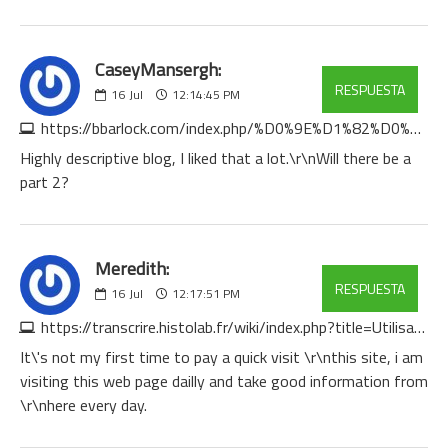
CaseyMansergh:
RESPUESTA
16
Jul
12:14:45 PM
https://bbarlock.com/index.php/%D0%9E%D1%82%D0%BA%D1%80%D1%8B%D1%82%D0%B8%D0%B5_%D0%BA%D0%B5%D0%B9%D1%81%D0%BE%D0%B2_%D0%9A%D0%A1_%D0%93%D0%9E
Highly descriptive blog, I liked that a lot.\r\nWill there be a
part 2?
Meredith:
RESPUESTA
16
Jul
12:17:51 PM
https://transcrire.histolab.fr/wiki/index.php?title=Utilisateur:JocelynMize8494
It\'s not my first time to pay a quick visit \r\nthis site, i am
visiting this web page dailly and take good information from
\r\nhere every day.