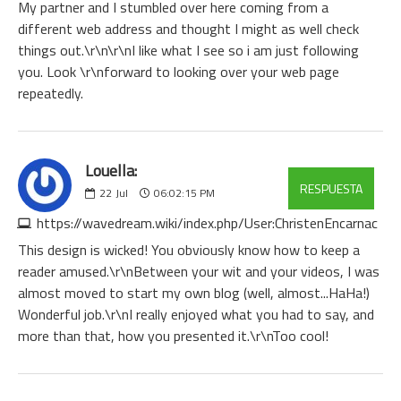
My partner and I stumbled over here coming from a
different web address and thought I might as well check
things out.\r\n\r\nI like what I see so i am just following
you. Look \r\nforward to looking over your web page
repeatedly.
Louella:
RESPUESTA
22
Jul
06:02:15 PM
https://wavedream.wiki/index.php/User:ChristenEncarnac
This design is wicked! You obviously know how to keep a
reader amused.\r\nBetween your wit and your videos, I was
almost moved to start my own blog (well, almost...HaHa!)
Wonderful job.\r\nI really enjoyed what you had to say, and
more than that, how you presented it.\r\nToo cool!