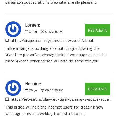
paragraph posted at this web site is really pleasant.
Loreen:
RESPUESTA
07
Jul
01:20:38 PM
https://disqus.com/by/pressanewssote/about
Link exchange is nothing else but it is just placing the
\r\nother person\'s webpage link on your page at suitable
place \r\nand other person will also do same for you.
Bernice:
RESPUESTA
08
Jul
09:06:35 PM
https://jet-set.rs/play-red-tiger-gaming-s-space-adventure-online-3
This article will help the internet users for creating new
webpage or even a weblog from start to end.