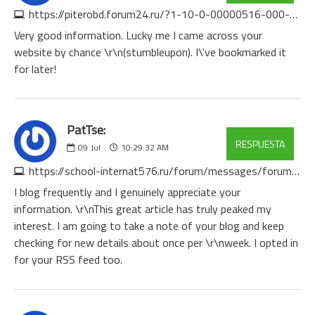
https://piterobd.forum24.ru/?1-10-0-00000516-000-0-0-1783577460
Very good information. Lucky me I came across your
website by chance \r\n(stumbleupon). I\'ve bookmarked it
for later!
PatTse:
RESPUESTA
09
Jul
10:29:32 AM
https://school-internat576.ru/forum/messages/forum1/topic3654/message6200/?result=new
I blog frequently and I genuinely appreciate your
information. \r\nThis great article has truly peaked my
interest. I am going to take a note of your blog and keep
checking for new details about once per \r\nweek. I opted in
for your RSS feed too.