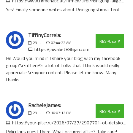
https://www.firmenabc.at/firmen/tirol/reinigung-allgemein-reinigungsfirma_CMQ
Yes! Finally someone writes about Reinigungsfirma Tirol.
TiffinyCorreia:
RESPUESTA
29
Jul
02:44:22 AM
https://jawabet88hijau.com
Hi! Would you mind if I share your blog with my facebook
group?\r\nThere\'s a lot of folks that I think would really
appreciate \r\nyour content. Please let me know. Many
thanks
RacheleJames:
RESPUESTA
29
Jul
10:07:12 PM
https://your-piter.ru/2026/07/27/2907701-ot-detskogo-sada-do-promyshlennogo-zdaniya-raznoobr-x31cn
Ridiculous quest there. What occurred after? Take care!