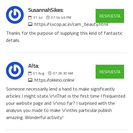
SusannahSikes:
RESPUESTA
31
Jul
07:54:46 PM
https://svcop.ac.in/cam_beauty.html
Thanks for the purpose of supplying this kind of fantastic
details.
Alta:
RESPUESTA
01
Aug
07:28:30 AM
https://okkino.online
Someone necessarily lend a hand to make significantly
articles I might state.\r\nThat is the first time I frequented
your website page and \r\nso far? I surprised with the
analysis you made to make \r\nthis particular publish
amazing. Wonderful activity!