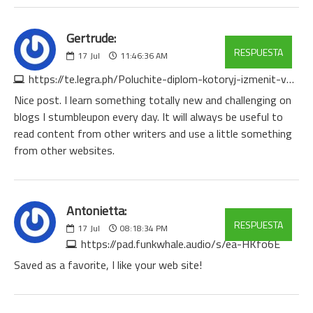
Gertrude:
RESPUESTA
17
Jul
11:46:36 AM
https://te.legra.ph/Poluchite-diplom-kotoryj-izmenit-vashu-zhizn-07-09
Nice post. I learn something totally new and challenging on
blogs I stumbleupon every day. It will always be useful to
read content from other writers and use a little something
from other websites.
Antonietta:
RESPUESTA
17
Jul
08:18:34 PM
https://pad.funkwhale.audio/s/ea-HKfo6E
Saved as a favorite, I like your web site!