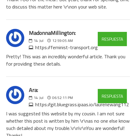
to discuss this matter here \r\non your web site.
MadonnaMillington:
RESPUESTA
14
Jul
12:59:05 AM
https://feminist-transport.org
Pretty! This was an incredibly wonderful article. Thank you
for providing these details.
Ara:
RESPUESTA
14
Jul
06:52:11 PM
https://git.bluegrass.ipaas.io/laurenewang112
I was suggested this website by my cousin. I am not sure
whether this post is written by him \r\nas no one else know
such detailed about my trouble.\r\n\r\nYou are wonderful!
Thanks!