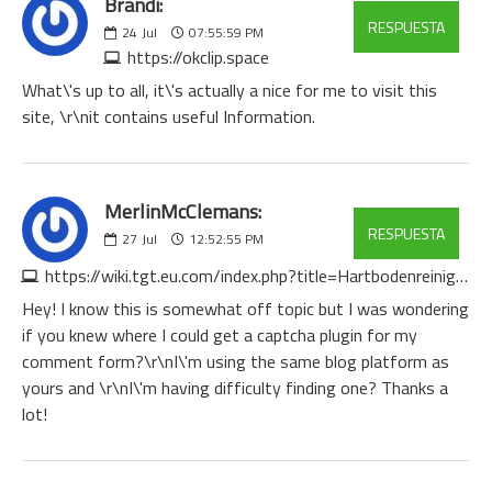
Brandi:
RESPUESTA
24
Jul
07:55:59 PM
https://okclip.space
What\'s up to all, it\'s actually a nice for me to visit this
site, \r\nit contains useful Information.
MerlinMcClemans:
RESPUESTA
27
Jul
12:52:55 PM
https://wiki.tgt.eu.com/index.php?title=Hartbodenreiniger_So_Waehlen_Sie_Das_Richtige_Modell
Hey! I know this is somewhat off topic but I was wondering
if you knew where I could get a captcha plugin for my
comment form?\r\nI\'m using the same blog platform as
yours and \r\nI\'m having difficulty finding one? Thanks a
lot!