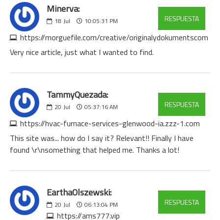
Minerva:
RESPUESTA
18
Jul
10:05:31 PM
https://morguefile.com/creative/originalydokumentscom
Very nice article, just what I wanted to find.
TammyQuezada:
RESPUESTA
20
Jul
05:37:16 AM
https://hvac-furnace-services-glenwood-ia.zzz-1.com
This site was... how do I say it? Relevant!! Finally I have
found \r\nsomething that helped me. Thanks a lot!
EarthaOlszewski:
RESPUESTA
20
Jul
06:13:04 PM
https://ams777.vip