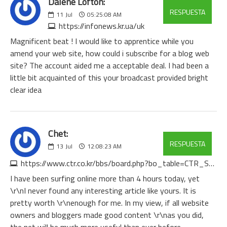
Dalene Lofton:
RESPUESTA
11
Jul
05:25:08 AM
https://infonews.kr.ua/uk
Magnificent beat ! I would like to apprentice while you
amend your web site, how could i subscribe for a blog web
site? The account aided me a acceptable deal. I had been a
little bit acquainted of this your broadcast provided bright
clear idea
Chet:
RESPUESTA
13
Jul
12:08:23 AM
https://www.ctr.co.kr/bbs/board.php?bo_table=CTR_STORY2&wr_id=116
I have been surfing online more than 4 hours today, yet
\r\nI never found any interesting article like yours. It is
pretty worth \r\nenough for me. In my view, if all website
owners and bloggers made good content \r\nas you did,
the net will be much more useful than ever before.