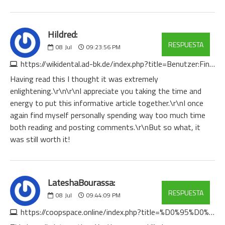
Hildred:
RESPUESTA
08
Jul
09:23:56 PM
https://wikidental.ad-bk.de/index.php?title=Benutzer:FinlayGeiger
Having read this I thought it was extremely
enlightening.\r\n\r\nI appreciate you taking the time and
energy to put this informative article together.\r\nI once
again find myself personally spending way too much time
both reading and posting comments.\r\nBut so what, it
was still worth it!
LateshaBourassa:
RESPUESTA
08
Jul
09:44:09 PM
https://coopspace.online/index.php?title=%D0%95%D0%B6%D0%B5%D0%B4%D0%BD%D0%B5%D0%B2%D0%BD%D1%8B%D0%B9_%D0%BA%D0%B0%D0%BB%D0%B5%D0%BD%D0%B4%D0%B0%D1%80%D1%8C_%D0%BD%D0%B0%D0%BC%D0%B0%D0%B7%D0%B0