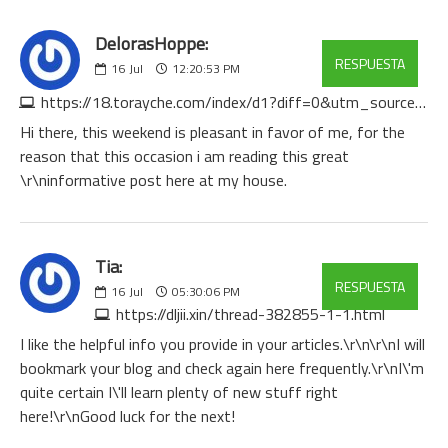
DelorasHoppe:
RESPUESTA
16
Jul
12:20:53 PM
https://18.torayche.com/index/d1?diff=0&utm_source=og&utm_campaign=20924&utm_content=&utm_clickid=nk8808gwg0s4cw8k&aurl=http://www.glklcs.com/comment/html/?21419.html
Hi there, this weekend is pleasant in favor of me, for the
reason that this occasion i am reading this great
\r\ninformative post here at my house.
Tia:
RESPUESTA
16
Jul
05:30:06 PM
https://dljii.xin/thread-382855-1-1.html
I like the helpful info you provide in your articles.\r\n\r\nI will
bookmark your blog and check again here frequently.\r\nI\'m
quite certain I\'ll learn plenty of new stuff right
here!\r\nGood luck for the next!