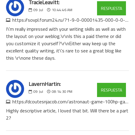
TracieLeavitt:
RESPUESTA
09
Jul
10:44:46 AM
https://sovpl.forum24.ru/?1-9-0-00001435-000-0-0-1783578142
I\'m really impressed with your writing skills as well as with
the layout on your weblog.\r\nIs this a paid theme or did
you customize it yourself?\r\nEither way keep up the
excellent quality writing, it\'s rare to see a great blog like
this \r\none these days.
LavernHartin:
RESPUESTA
09
Jul
08:14:30 PM
https://dcoutesnjacob.com/astronaut-game-100hp-gaming-demo-review-9
Highly descriptive article, I loved that bit. Will there be a part
2?