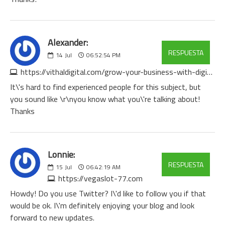
Alexander:
RESPUESTA
14
Jul
06:52:54 PM
https://vithaldigital.com/grow-your-business-with-digivithal-your-trusted-digital-marketing-partner/?unapproved=42471&moderation-hash=82ceae4ee2795cedb85db863360b06a2
It\'s hard to find experienced people for this subject, but
you sound like \r\nyou know what you\'re talking about!
Thanks
Lonnie:
RESPUESTA
15
Jul
06:42:19 AM
https://vegaslot-77.com
Howdy! Do you use Twitter? I\'d like to follow you if that
would be ok. I\'m definitely enjoying your blog and look
forward to new updates.