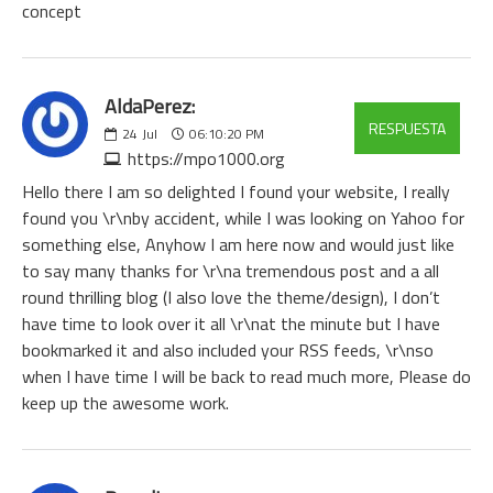
concept
AldaPerez:
RESPUESTA
24
Jul
06:10:20 PM
https://mpo1000.org
Hello there I am so delighted I found your website, I really
found you \r\nby accident, while I was looking on Yahoo for
something else, Anyhow I am here now and would just like
to say many thanks for \r\na tremendous post and a all
round thrilling blog (I also love the theme/design), I don’t
have time to look over it all \r\nat the minute but I have
bookmarked it and also included your RSS feeds, \r\nso
when I have time I will be back to read much more, Please do
keep up the awesome work.