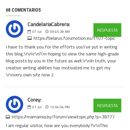
68 COMENTARIOS
CandelariaCabrera:
RESPUESTA
07
Jul
09:45:28 AM
https://belarus.forumotion.eu/t107-topic
I have to thank you for the efforts you\'ve put in writing
this blog.\r\n\r\nI\'m hoping to view the same high-grade
blog posts by you in the future as well.\r\nIn truth, your
creative writing abilities has motivated me to get my
\r\nvery own site now ;)
Corey:
RESPUESTA
07
Jul
12:04:04 PM
https://mamamia.by/forum/viewtopic.php?p=38777
I am regular visitor, how are you everybody?\r\nThis