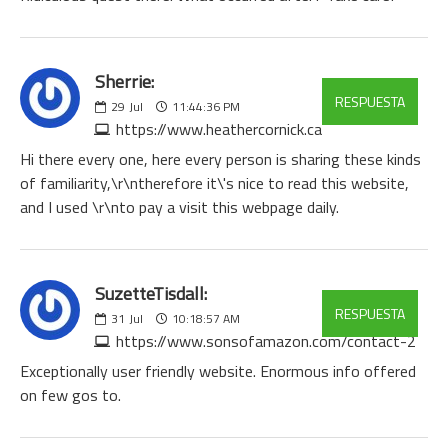
Sherrie:
RESPUESTA
29
Jul
11:44:36 PM
https://www.heathercornick.ca
Hi there every one, here every person is sharing these kinds
of familiarity,\r\ntherefore it\'s nice to read this website,
and I used \r\nto pay a visit this webpage daily.
SuzetteTisdall:
RESPUESTA
31
Jul
10:18:57 AM
https://www.sonsofamazon.com/contact-2
Exceptionally user friendly website. Enormous info offered
on few gos to.