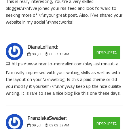
This is really interesting, You\'re a very skilled
blogger.\r\nI\'ve joined your rss feed and look forward to
seeking more of \r\nyour great post. Also, I\'ve shared your
website in my social \r\nnetworks!
DianaLofland:
RESPUESTA
09
Jul
08:51:13 AM
https://www.incanto-moncalieri.com/play-astronaut-and-win-real-money
I\'m really impressed with your writing skills as well as with
the layout on your \r\nweblog. Is this a paid theme or did
you modify it yourself?\r\nAnyway keep up the nice quality
writing, it is rare to see a nice blog like this one these days.
FranziskaSwader:
RESPUESTA
09
Jul
09:09:32 AM