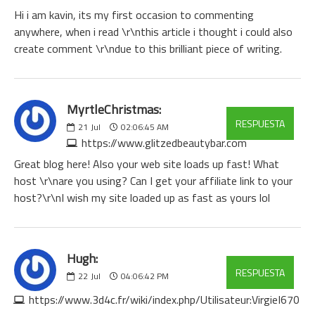
Hi i am kavin, its my first occasion to commenting
anywhere, when i read \r\nthis article i thought i could also
create comment \r\ndue to this brilliant piece of writing.
MyrtleChristmas:
RESPUESTA
21
Jul
02:06:45 AM
https://www.glitzedbeautybar.com
Great blog here! Also your web site loads up fast! What
host \r\nare you using? Can I get your affiliate link to your
host?\r\nI wish my site loaded up as fast as yours lol
Hugh:
RESPUESTA
22
Jul
04:06:42 PM
https://www.3d4c.fr/wiki/index.php/Utilisateur:VirgieI670