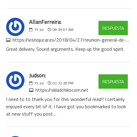
AllanFerreira:
RESPUESTA
15
Jul
08:39:07 AM
https://iesriojucar.es/2018/04/27/reunion-general-de-agendda21
Great delivery. Sound arguments. Keep up the good spirit.
Judson:
RESPUESTA
15
Jul
02:32:28 PM
https://skladchikscom.net
I need to to thank you for this wonderful read!! I certainly
enjoyed every bit of it. I have got you bookmarked to look
at new stuff you post…