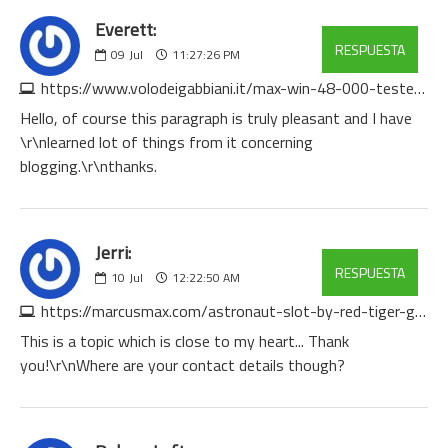
Everett:
RESPUESTA
09
Jul
11:27:26 PM
https://www.volodeigabbiani.it/max-win-48-000-tested-by-experts-12
Hello, of course this paragraph is truly pleasant and I have
\r\nlearned lot of things from it concerning
blogging.\r\nthanks.
Jerri:
RESPUESTA
10
Jul
12:22:50 AM
https://marcusmax.com/astronaut-slot-by-red-tiger-gaming-space-themed-4
This is a topic which is close to my heart... Thank
you!\r\nWhere are your contact details though?