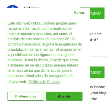
Gabriele:
Cerrar
RESPUESTA
02
Aug
04:55:39 PM
https://mikimovie.ir
Este sitio web utiliza Cookies propias para
I like the valuable information you provide in your
recopilar información con la finalidad de
articles.\r\nI will bookmark your blog and check again here
mejorar nuestros servicios, así como el
frequently. I\'m quite certain I will learn many new stuff
análisis de sus hábitos de navegación. Si
continua navegando, supone la aceptación de
\r\nright here! Good luck for the next!
la instalación de las mismas. El usuario tiene
la posibilidad de configurar su navegador
pudiendo, si así lo desea, impedir que sean
instaladas en su disco duro, aunque deberá
OliveSteinberger:
tener en cuenta que dicha acción podrá
RESPUESTA
02
Aug
06:23:24 PM
ocasionar dificultades de navegación de
https://pipelinemedical.com/ethicon
página web.
Política de Cookies
Hello! I\'m at work browsing your blog from my new iphone
3gs!\r\nJust wanted to say I love reading through your blog
Preferencias
Acepto
and look forward to all your posts!\r\n\r\nKeep up the
fantastic work!