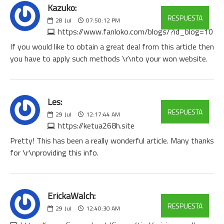
Kazuko:
RESPUESTA
28
Jul
07:50:12 PM
https://www.fanloko.com/blogs/?id_blog=10
If you would like to obtain a great deal from this article then
you have to apply such methods \r\nto your won website.
Les:
RESPUESTA
29
Jul
12:17:44 AM
https://ketua268h.site
Pretty! This has been a really wonderful article. Many thanks
for \r\nproviding this info.
ErickaWalch:
RESPUESTA
29
Jul
12:40:30 AM